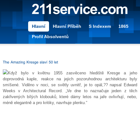
Hlavní
Hlavní Příběh
S Indexem
1865
Profil Absolventů
Když bylo v květnu 1955 zasvěceno hlediště Kresge a jeho
doprovodná kaple, reakce na jejich pozoruhodnou architekturu byly
smíšené. Viděno v noci, se světly uvnitř, je to opál,?? napsal Edward
Weeks v Architectural Record. „Ve dne to naznačuje jeden z těch
zakřivených bílých klobouků, které dámy letos na jaře ovlivňují, nebo,
méně elegantně a pro kritiky, navrhuje plenku.“