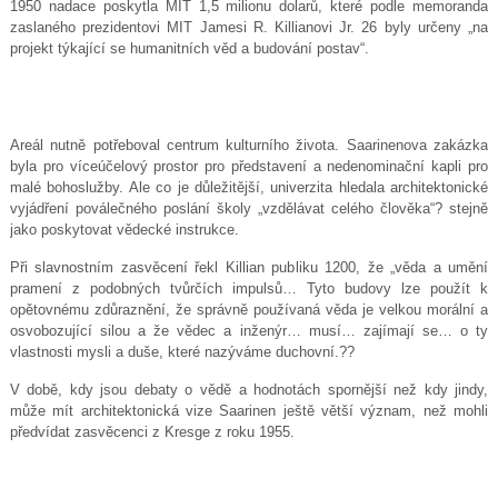
1950 nadace poskytla MIT 1,5 milionu dolarů, které podle memoranda
zaslaného prezidentovi MIT Jamesi R. Killianovi Jr. 26 byly určeny „na
projekt týkající se humanitních věd a budování postav“.
Areál nutně potřeboval centrum kulturního života. Saarinenova zakázka
byla pro víceúčelový prostor pro představení a nedenominační kapli pro
malé bohoslužby. Ale co je důležitější, univerzita hledala architektonické
vyjádření poválečného poslání školy „vzdělávat celého člověka“? stejně
jako poskytovat vědecké instrukce.
Při slavnostním zasvěcení řekl Killian publiku 1200, že „věda a umění
pramení z podobných tvůrčích impulsů… Tyto budovy lze použít k
opětovnému zdůraznění, že správně používaná věda je velkou morální a
osvobozující silou a že vědec a inženýr… musí… zajímají se… o ty
vlastnosti mysli a duše, které nazýváme duchovní.??
V době, kdy jsou debaty o vědě a hodnotách spornější než kdy jindy,
může mít architektonická vize Saarinen ještě větší význam, než mohli
předvídat zasvěcenci z Kresge z roku 1955.