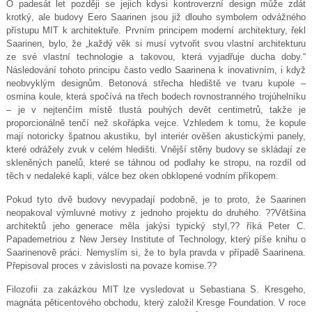
O padesát let později se jejich kdysi kontroverzní design může zdát
krotký, ale budovy Eero Saarinen jsou již dlouho symbolem odvážného
přístupu MIT k architektuře. Prvním principem moderní architektury, řekl
Saarinen, bylo, že „každý věk si musí vytvořit svou vlastní architekturu
ze své vlastní technologie a takovou, která vyjadřuje ducha doby.“
Následování tohoto principu často vedlo Saarinena k inovativním, i když
neobvyklým designům. Betonová střecha hlediště ve tvaru kupole –
osmina koule, která spočívá na třech bodech rovnostranného trojúhelníku
– je v nejtenčím místě tlustá pouhých devět centimetrů, takže je
proporcionálně tenčí než skořápka vejce. Vzhledem k tomu, že kopule
mají notoricky špatnou akustiku, byl interiér ověšen akustickými panely,
které odrážely zvuk v celém hledišti. Vnější stěny budovy se skládají ze
skleněných panelů, které se táhnou od podlahy ke stropu, na rozdíl od
těch v nedaleké kapli, válce bez oken obklopené vodním příkopem.
Pokud tyto dvě budovy nevypadají podobně, je to proto, že Saarinen
neopakoval výmluvné motivy z jednoho projektu do druhého. ??Většina
architektů jeho generace měla jakýsi typický styl,?? říká Peter C.
Papademetriou z New Jersey Institute of Technology, který píše knihu o
Saarinenově práci. Nemyslím si, že to byla pravda v případě Saarinena.
Přepisoval proces v závislosti na povaze komise.??
Filozofii za zakázkou MIT lze vysledovat u Sebastiana S. Kresgeho,
magnáta pěticentového obchodu, který založil Kresge Foundation. V roce