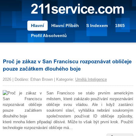
Hlavní
Hlavní Příběh
S Indexem
1865
Profil Absolventů
2026 | Dodáno: Ethan Brown | Kategorie:
Umělá Inteligence
San Francisco se stalo prvním americkým
městem, které zakázalo používání rozpoznávání
obličeje svou vládou. Ale i když zastánci
soukromí slaví, vyhláška nebrání soukromým
společnostem používat ID obličeje způsoby,
které mnoha lidem připadají děsivé. Může to však být první krok. Použití
technologie rozpoznávání obličeje má…