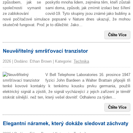
poskytlo mnoha lidem, zejména těm, kteří zůstali
sami doma, způsob, jak zmírnit izolaci bez šíření
covid-19. Tyto skupiny jsou známé jako bubliny a
nové počítačové simulace popsané v Nature dnes ukazují, že mohou
skutečně fungovat. Proč je to důležité: Jako…
Čtěte Více
2026 | Dodáno: Ethan Brown | Kategorie:
Technika
V Bell Telephone Laboratories 16. prosince 1947
fyzici John Bardeen a Walter Brattain připojili tři
tenké kovové kontakty k tenkému kousku prvku germania, použili
elektrický signál a zjistili, že signál vycházející z jejich zařízení je téměř
stokrát silnější. než ten, který vešel dovnitř. Odhaleno za týden…
Čtěte Více