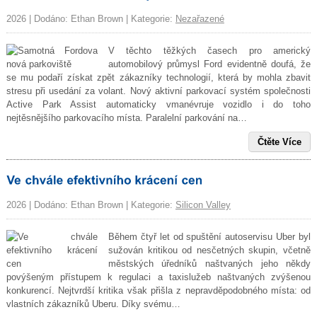
2026 | Dodáno: Ethan Brown | Kategorie:
Nezařazené
V těchto těžkých časech pro americký
automobilový průmysl Ford evidentně doufá, že
se mu podaří získat zpět zákazníky technologií, která by mohla zbavit
stresu při usedání za volant. Nový aktivní parkovací systém společnosti
Active Park Assist automaticky vmanévruje vozidlo i do toho
nejtěsnějšího parkovacího místa. Paralelní parkování na…
Čtěte Více
2026 | Dodáno: Ethan Brown | Kategorie:
Silicon Valley
Během čtyř let od spuštění autoservisu Uber byl
sužován kritikou od nesčetných skupin, včetně
městských úředníků naštvaných jeho někdy
povýšeným přístupem k regulaci a taxislužeb naštvaných zvýšenou
konkurencí. Nejtvrdší kritika však přišla z nepravděpodobného místa: od
vlastních zákazníků Uberu. Díky svému…