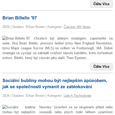
Čtěte Více
2026 | Dodáno: Ethan Brown | Kategorie:
Časopis Mit News
Chcete-li být dobrým stratégem, zapomeňte na
sebe, říká Brian Bilello, provozní ředitel týmu New England Revolution,
týmu Major League Soccer (MLS) se sídlem ve Foxborough, MA. Dobré
strategie se vyvíjejí na základě zvážení názorů každého, koho rozhodnutí
ovlivní. Bilello, který byl citován jako další Theo Epstein…
Čtěte Více
2026 | Dodáno: Ethan Brown | Kategorie:
Lidé A Technologie
Novinky: Uzavření se se skupinami přátel nebo
sousedů nebo jiných rodin během uzamčení