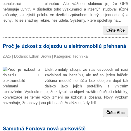
planetou. Ale vážnou slabinou je, že GPS
nefunguje uvnitř. V důsledku toho výzkumníci a inženýři studovali různé
způsoby, jak zjistit polohu ve dveřích způsobem, který je jednoduchý a
levný. To se snadněji řekne, než udělá. Systémy, které spoléhají na…
Čtěte Více
2026 | Dodáno: Ethan Brown | Kategorie:
Technika
Elektromobily slibují, že nás osvobodí od naší
závislosti na benzínu, ale má to jeden háček:
většina modelů nemůže bez dobíjení dojet tak
daleko jako jejich protějšky s vnitřním
spalováním. Výsledkem je, že kdykoli se objeví rozšířené přijetí elektriky,
konverzace se téměř vždy změní na úzkost z dosahu. Nový výzkum
naznačuje, že obavy jsou přehnané. Analýzou jízdy lidí…
Čtěte Více