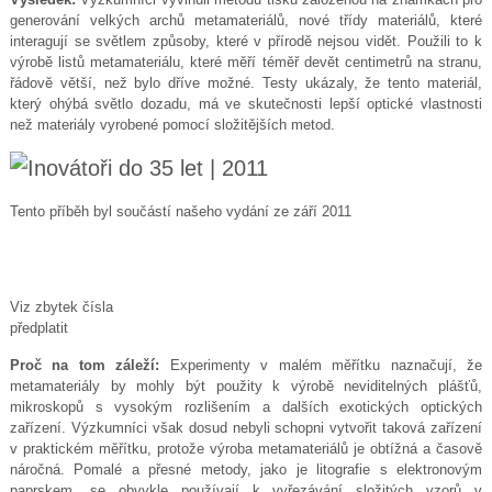
generování velkých archů metamateriálů, nové třídy materiálů, které
interagují se světlem způsoby, které v přírodě nejsou vidět. Použili to k
výrobě listů metamateriálu, které měří téměř devět centimetrů na stranu,
řádově větší, než bylo dříve možné. Testy ukázaly, že tento materiál,
který ohýbá světlo dozadu, má ve skutečnosti lepší optické vlastnosti
než materiály vyrobené pomocí složitějších metod.
Tento příběh byl součástí našeho vydání ze září 2011
Viz zbytek čísla
předplatit
Proč na tom záleží:
Experimenty v malém měřítku naznačují, že
metamateriály by mohly být použity k výrobě neviditelných plášťů,
mikroskopů s vysokým rozlišením a dalších exotických optických
zařízení. Výzkumníci však dosud nebyli schopni vytvořit taková zařízení
v praktickém měřítku, protože výroba metamateriálů je obtížná a časově
náročná. Pomalé a přesné metody, jako je litografie s elektronovým
paprskem, se obvykle používají k vyřezávání složitých vzorů v