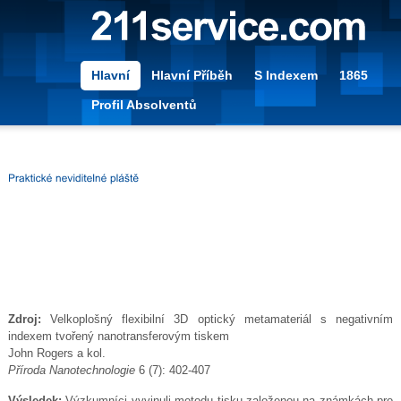
Hlavní
Hlavní Příběh
S Indexem
1865
Profil Absolventů
Zdroj:
Velkoplošný flexibilní 3D optický metamateriál s negativním
indexem tvořený nanotransferovým tiskem
John Rogers a kol.
Příroda Nanotechnologie
6 (7): 402-407
Výsledek:
Výzkumníci vyvinuli metodu tisku založenou na známkách pro