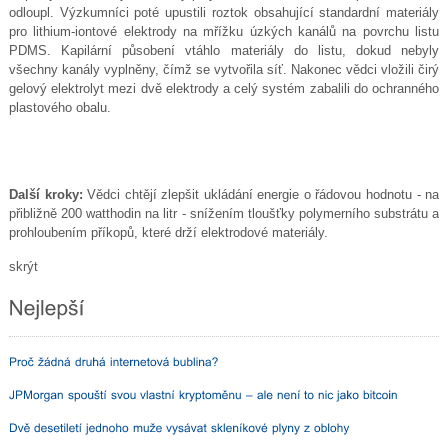
odloupl. Výzkumníci poté upustili roztok obsahující standardní materiály
pro lithium-iontové elektrody na mřížku úzkých kanálů na povrchu listu
PDMS. Kapilární působení vtáhlo materiály do listu, dokud nebyly
všechny kanály vyplněny, čímž se vytvořila síť. Nakonec vědci vložili čirý
gelový elektrolyt mezi dvě elektrody a celý systém zabalili do ochranného
plastového obalu.
Další kroky:
Vědci chtějí zlepšit ukládání energie o řádovou hodnotu - na
přibližně 200 watthodin na litr - snížením tloušťky polymerního substrátu a
prohloubením příkopů, které drží elektrodové materiály.
skrýt