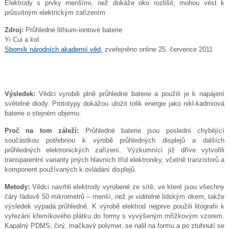
Elektrody s prvky menšími, než dokáže oko rozlišit, mohou vést k
průsvitným elektrickým zařízením
Zdroj:
Průhledné lithium-iontové baterie
Yi Cui a kol.
Sborník národních akademií věd,
zveřejněno online 25. července 2011
Výsledek:
Vědci vyrobili plně průhledné baterie a použili je k napájení
světelné diody. Prototypy dokážou uložit tolik energie jako nikl-kadmiová
baterie o stejném objemu.
Proč na tom záleží:
Průhledné baterie jsou poslední chybějící
součástkou potřebnou k výrobě průhledných displejů a dalších
průhledných elektronických zařízení. Výzkumníci již dříve vytvořili
transparentní varianty jiných hlavních tříd elektroniky, včetně tranzistorů a
komponent používaných k ovládání displejů.
Metody:
Vědci navrhli elektrody vyrobené ze sítě, ve které jsou všechny
čáry řádově 50 mikrometrů – menší, než je viditelné lidským okem, takže
výsledek vypadá průhledně. K výrobě elektrod nejprve použili litografii k
vyřezání křemíkového plátku do formy s vyvýšeným mřížkovým vzorem.
Kapalný PDMS, čirý, mačkavý polymer, se nalil na formu a po ztuhnutí se