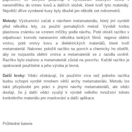
nanoměřítku do vrstev kovů a dalších složek, které tvoří tyto materiály.
Největší dříve vyrobené kusy byly dlouhé jen několik set mikrometrů.
Metody:
Výzkumníci začali s návrhem metamateriálu, který jiní vyrobili
před několika lety, za použití pomalejších metod. Vyrobili tvrdou
plastovou známku se vzorem mřížky podle návrhu. Poté otiskli razítko v
odpařovací komoře nanesením několika tenkých filmů: nejprve obětní
vrstvu, poté vrstvy kovu a dielektrických materiálů, které tvoří
metamateriál. Nakonec položili razítko na povrch a chemicky ho ošetřili,
aby se rozpustila obětní vrstva a metamateriál se z razidla uvolnil.
Razítko bylo staženo a metamateriál zůstal na povrchu. Každé razítko je
opakovaně použitelné a jeho výroba je levná.
Další kroky:
Vědci očekávají, že použitím více než jednoho razítka
budou schopni vyrobit mnohem větší archy metamateriálu. Metodu lze
také přizpůsobit pro práci s jinými návrhy metamateriálů, ale vědci
doufají, že ji další vědci využijí k výrobě velkého množství tohoto
konkrétního materiálu pro maskování a další aplikace.
Průhledné baterie