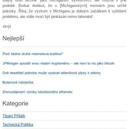
stejný druh technik jako michiganští výzkumníci, ale možná v jiné
podobě. Borkar dodává, že v [Michiganských] novinách jsou určité
pokroky. Říká, že výzkum v Michiganu je dobrým začátkem k vyřešení
problému, ale stále musí být prokázán mimo laboratoř.
skrýt
Titulní Příběh
Technická Politika