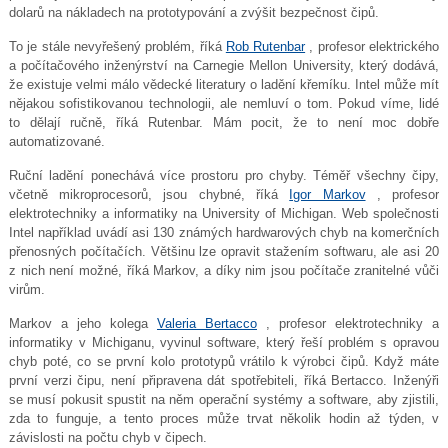
dolarů na nákladech na prototypování a zvýšit bezpečnost čipů.
To je stále nevyřešený problém, říká
Rob Rutenbar
, profesor elektrického
a počítačového inženýrství na Carnegie Mellon University, který dodává,
že existuje velmi málo vědecké literatury o ladění křemíku. Intel může mít
nějakou sofistikovanou technologii, ale nemluví o tom. Pokud víme, lidé
to dělají ručně, říká Rutenbar. Mám pocit, že to není moc dobře
automatizované.
Ruční ladění ponechává více prostoru pro chyby. Téměř všechny čipy,
včetně mikroprocesorů, jsou chybné, říká
Igor Markov
, profesor
elektrotechniky a informatiky na University of Michigan. Web společnosti
Intel například uvádí asi 130 známých hardwarových chyb na komerčních
přenosných počítačích. Většinu lze opravit stažením softwaru, ale asi 20
z nich není možné, říká Markov, a díky nim jsou počítače zranitelné vůči
virům.
Markov a jeho kolega
Valeria Bertacco
, profesor elektrotechniky a
informatiky v Michiganu, vyvinul software, který řeší problém s opravou
chyb poté, co se první kolo prototypů vrátilo k výrobci čipů. Když máte
první verzi čipu, není připravena dát spotřebiteli, říká Bertacco. Inženýři
se musí pokusit spustit na něm operační systémy a software, aby zjistili,
zda to funguje, a tento proces může trvat několik hodin až týden, v
závislosti na počtu chyb v čipech.