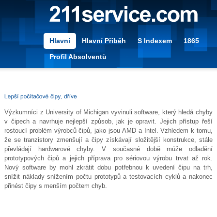
Hlavní
Hlavní Příběh
S Indexem
1865
Profil Absolventů
Výzkumníci z University of Michigan vyvinuli software, který hledá chyby
v čipech a navrhuje nejlepší způsob, jak je opravit. Jejich přístup řeší
rostoucí problém výrobců čipů, jako jsou AMD a Intel. Vzhledem k tomu,
že se tranzistory zmenšují a čipy získávají složitější konstrukce, stále
převládají hardwarové chyby. V současné době může odladění
prototypových čipů a jejich příprava pro sériovou výrobu trvat až rok.
Nový software by mohl zkrátit dobu potřebnou k uvedení čipu na trh,
snížit náklady snížením počtu prototypů a testovacích cyklů a nakonec
přinést čipy s menším počtem chyb.