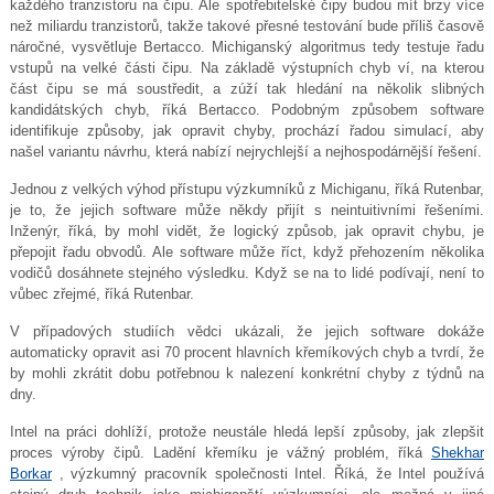
každého tranzistoru na čipu. Ale spotřebitelské čipy budou mít brzy více
než miliardu tranzistorů, takže takové přesné testování bude příliš časově
náročné, vysvětluje Bertacco. Michiganský algoritmus tedy testuje řadu
vstupů na velké části čipu. Na základě výstupních chyb ví, na kterou
část čipu se má soustředit, a zúží tak hledání na několik slibných
kandidátských chyb, říká Bertacco. Podobným způsobem software
identifikuje způsoby, jak opravit chyby, prochází řadou simulací, aby
našel variantu návrhu, která nabízí nejrychlejší a nejhospodárnější řešení.
Jednou z velkých výhod přístupu výzkumníků z Michiganu, říká Rutenbar,
je to, že jejich software může někdy přijít s neintuitivními řešeními.
Inženýr, říká, by mohl vidět, že logický způsob, jak opravit chybu, je
přepojit řadu obvodů. Ale software může říct, když přehozením několika
vodičů dosáhnete stejného výsledku. Když se na to lidé podívají, není to
vůbec zřejmé, říká Rutenbar.
V případových studiích vědci ukázali, že jejich software dokáže
automaticky opravit asi 70 procent hlavních křemíkových chyb a tvrdí, že
by mohli zkrátit dobu potřebnou k nalezení konkrétní chyby z týdnů na
dny.
Intel na práci dohlíží, protože neustále hledá lepší způsoby, jak zlepšit
proces výroby čipů. Ladění křemíku je vážný problém, říká
Shekhar
Borkar
, výzkumný pracovník společnosti Intel. Říká, že Intel používá