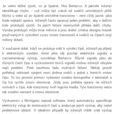
Je velmi těžké zjistit, co je špatně, říká Bertacco. A jakmile inženýr
identifikuje chybu – což může být cokoli od vodičů umístěných příliš
blízko u sebe až po špatně umístěné tranzistory – není vždy jasné, jaká
bude nejlepší oprava. Inženýři často opravují jeden problém, aby v dalším
kole prototypů zjistili, že jejich řešení neúmyslně přidala další chyby.
Výroba prototypů může trvat měsíce a jsou drahé: změna designu masek
používaných k vytvoření vzoru vrstev tranzistorů a vodičů na čipech stojí
miliony dolarů.
V současné době, když se prototyp vrátí k výrobci čipů, inženýři jej připojí
k elektrickým sondám, které přes něj posílají elektrické signály a
zaznamenávají výstup, vysvětluje Bertacco. Různé signály jdou do
různých částí čipu a vyzkoušením tisíců signálů mohou inženýři obvykle
najít problém. Poté navrhnou řadu možných řešení. Někdy prostě
potřebují odstranit spojení mezi dvěma vodiči v jedné z horních vrstev
čipu. To lze provést pomocí vybavení snadno dostupného v laboratoři a
čip lze rychle znovu otestovat. Jindy jsou potřeba opravy na nižších
vrstvách v čipu, kde tranzistory tvoří logická hradla. Tyto tranzistory nelze
tak snadno nastavit a znovu otestovat.
Výzkumníci z Michiganu napsali software, který automaticky specifikuje
elektrický vstup do testovaných čipů a analyzuje jejich výstup, aby našel
problémové oblasti. V ideálním případě by inženýři chtěli znát výstup