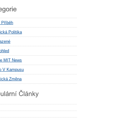
í Příběh
cká Politika
azené
ohled
e MIT News
o V Kampusu
tická Změna