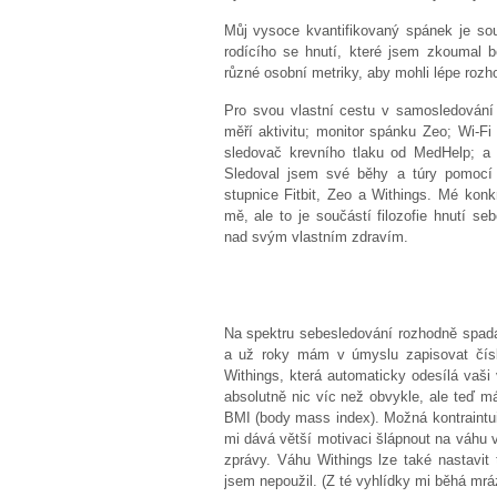
Můj vysoce kvantifikovaný spánek je sou
rodícího se hnutí, které jsem zkoumal 
různé osobní metriky, aby mohli lépe roz
Pro svou vlastní cestu v samosledování js
měří aktivitu; monitor spánku Zeo; Wi-Fi
sledovač krevního tlaku od MedHelp; a 
Sledoval jsem své běhy a túry pomocí 
stupnice Fitbit, Zeo a Withings. Mé kon
mě, ale to je součástí filozofie hnutí se
nad svým vlastním zdravím.
Na spektru sebesledování rozhodně spad
a už roky mám v úmyslu zapisovat čísl
Withings, která automaticky odesílá vaši
absolutně nic víc než obvykle, ale teď
BMI (body mass index). Možná kontraintu
mi dává větší motivaci šlápnout na váhu 
zprávy. Váhu Withings lze také nastavit 
jsem nepoužil. (Z té vyhlídky mi běhá mrá