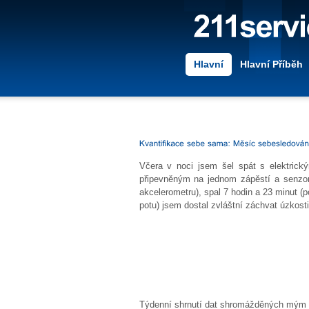
Hlavní
Hlavní Příběh
Včera v noci jsem šel spát s elektric
připevněným na jednom zápěstí a senzor
akcelerometru), spal 7 hodin a 23 minut (
potu) jsem dostal zvláštní záchvat úzkost
Týdenní shrnutí dat shromážděných mým 