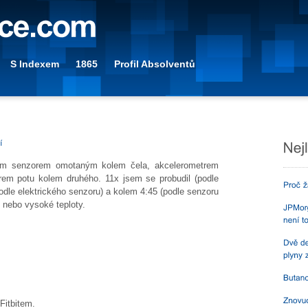
S Indexem
1865
Profil Absolventů
kým senzorem omotaným kolem čela, akcelerometrem
em potu kolem druhého. 11x jsem se probudil (podle
podle elektrického senzoru) a kolem 4:45 (podle senzoru
i nebo vysoké teploty.
Fitbitem.