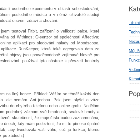
částí osobního experimentu v oblasti sebesledování,
během posledního měsíce a v němž uživatelé sledují
hodovat o svém zdraví a chování.
Tituln
em testoval Fitbit, zařízení o velikosti palce, které
Techni
 váha od Withings; Q-senzor od společnosti Affectiva;
Nezař
online aplikaci pro sledování nálady od Moodscope.
aplikace RunKeeper, která také agregovala data ze
Můj P
krétní objevy jsou pravděpodobně zajímavé hlavně pro
Funkc
besledování: používat tyto nástroje k převzetí kontroly
Viděn
Klima
am na líný konec. Příklad: Vážím se téměř každý den
a. ale nemám. Ani jednou. Pak jsem slyšel o váze
 váhu do chytrého telefonu nebo online grafu. Nedělám
 mám podrobný záznam své hmotnosti, svalové hmoty a
itivně, skutečnost, že moje čísla budou zaznamenána,
ve dnech, kdy mám podezření, že mi to přinese špatné
tak, aby tweetovala vaši váhu, což je funkce, kterou
z po zádech.)