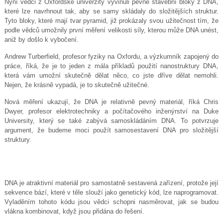
Nyní vědci z Oxfordské univerzity vyvinuli pevné stavební bloky z DNA,
které lze navrhnout tak, aby se samy skládaly do složitějších struktur.
Tyto bloky, které mají tvar pyramid, již prokázaly svou užitečnost tím, že
podle vědců umožnily první měření velikosti síly, kterou může DNA unést,
aniž by došlo k vybočení.
Andrew Turberfield, profesor fyziky na Oxfordu, a výzkumník zapojený do
práce, říká, že je to jeden z mála příkladů použití nanostruktury DNA,
která vám umožní skutečně dělat něco, co jste dříve dělat nemohli.
Nejen, že krásně vypadá, je to skutečně užitečné.
Nová měření ukazují, že DNA je relativně pevný materiál, říká Chris
Dwyer, profesor elektrotechniky a počítačového inženýrství na Duke
University, který se také zabývá samoskládáním DNA. To potvrzuje
argument, že budeme moci použít samosestavení DNA pro složitější
struktury.
DNA je atraktivní materiál pro samostatně sestavená zařízení, protože její
sekvence bází, které v těle slouží jako genetický kód, lze naprogramovat.
Vyladěním tohoto kódu jsou vědci schopni nasměrovat, jak se budou
vlákna kombinovat, když jsou přidána do řešení.