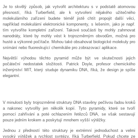
Je to skvělý způsob, jak vytvořit architekturu s v podstatě atomovou
přesností, říká Turberfield, ale k vytvoření nějakého užitečného
molekulárního zařízení budete téměř jistě chtít propojit další věci,
například molekulární elektronické komponenty, s lešením, jako je např.
tím vytvoříte kompletní zařízení. Takové součásti by mohly zahrnovat
nanodráty, které by mohly vést k trojrozměrným obvodům, možná pro
husté a výkonné počítače. Mohou také obsahovat biologické molekuly pro
snímání nebo fluoreskující chemikálie pro zobrazovací aplikace.
Největší výhodou těchto pyramid může být ve skutečnosti jejich
počáteční nedostatek složitosti. Patrick Doyle, profesor chemického
inženýrství MIT, který studuje dynamiku DNA, říká, že design je spíše
elegantní.
V minulosti byly trojrozměrné struktury DNA stavěny pečlivou řadou kroků
a nakonec vytvořily jen několik kopií. Tyto pyramidy, které se tvoří
pomocí zahřívání a poté ochlazením řetězců DNA, se však sestavují
pouze jedním krokem a poskytují mnohem vyšší výtěžky.
Jednou z předností této struktury je extrémní jednoduchost a velmi
vysoký výtěžek a rychlost syntézy, říká Turberfield. Pokud chcete ze