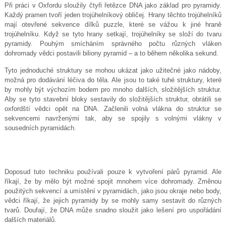
Při práci v Oxfordu sloužily čtyři řetězce DNA jako základ pro pyramidy.
Každý pramen tvoří jeden trojúhelníkový obličej. Hrany těchto trojúhelníků
mají otevřené sekvence dílků puzzle, které se vážou k jiné hraně
trojúhelníku. Když se tyto hrany setkají, trojúhelníky se složí do tvaru
pyramidy. Pouhým smícháním správného počtu různých vláken
dohromady vědci postavili biliony pyramid – a to během několika sekund.
Tyto jednoduché struktury se mohou ukázat jako užitečné jako nádoby,
možná pro dodávání léčiva do těla. Ale jsou to také tuhé struktury, které
by mohly být výchozím bodem pro mnoho dalších, složitějších struktur.
Aby se tyto stavební bloky sestavily do složitějších struktur, obrátili se
oxfordští vědci opět na DNA. Začlenili volná vlákna do struktur se
sekvencemi navrženými tak, aby se spojily s volnými vlákny v
sousedních pyramidách.
Doposud tuto techniku ​​používali pouze k vytvoření párů pyramid. Ale
říkají, že by mělo být možné spojit mnohem více dohromady. Změnou
použitých sekvencí a umístění v pyramidách, jako jsou okraje nebo body,
vědci říkají, že jejich pyramidy by se mohly samy sestavit do různých
tvarů. Doufají, že DNA může snadno sloužit jako lešení pro uspořádání
dalších materiálů.