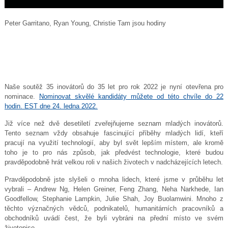
Peter Garritano, Ryan Young, Christie Tam jsou hodiny
Naše soutěž 35 inovátorů do 35 let pro rok 2022 je nyní otevřena pro
nominace.
Nominovat skvělé kandidáty můžete od této chvíle do 22
hodin. EST dne 24. ledna 2022.
Již více než dvě desetiletí zveřejňujeme seznam mladých inovátorů.
Tento seznam vždy obsahuje fascinující příběhy mladých lidí, kteří
pracují na využití technologií, aby byl svět lepším místem, ale kromě
toho je to pro nás způsob, jak předvést technologie, které budou
pravděpodobně hrát velkou roli v našich životech v nadcházejících letech.
Pravděpodobně jste slyšeli o mnoha lidech, které jsme v průběhu let
vybrali – Andrew Ng, Helen Greiner, Feng Zhang, Neha Narkhede, Ian
Goodfellow, Stephanie Lampkin, Julie Shah, Joy Buolamwini. Mnoho z
těchto význačných vědců, podnikatelů, humanitárních pracovníků a
obchodníků uvádí čest, že byli vybráni na přední místo ve svém
životopise.