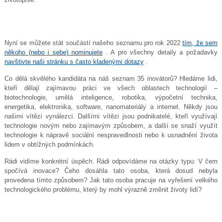
Nyní se můžete stát součástí našeho seznamu pro rok 2022
tím, že sem
někoho (nebo i sebe) nominujete
. A pro všechny detaily a požadavky
navštivte naši stránku s často kladenými dotazy
.
Co dělá skvělého kandidáta na náš seznam 35 inovátorů? Hledáme lidi,
kteří dělají zajímavou práci ve všech oblastech technologií –
biotechnologie, umělá inteligence, robotika, výpočetní technika,
energetika, elektronika, software, nanomateriály a internet. Někdy jsou
našimi vítězi vynálezci. Dalšími vítězi jsou podnikatelé, kteří využívají
technologie novým nebo zajímavým způsobem, a další se snaží využít
technologie k nápravě sociální nespravedlnosti nebo k usnadnění života
lidem v obtížných podmínkách.
Rádi vidíme konkrétní úspěch. Rádi odpovídáme na otázky typu: V čem
spočívá inovace? Čeho dosáhla tato osoba, která dosud nebyla
provedena tímto způsobem? Jak tato osoba pracuje na vyřešení velkého
technologického problému, který by mohl výrazně změnit životy lidí?