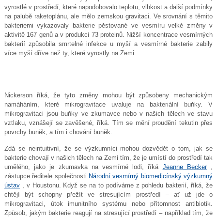
vyrostlé v prostředí, které napodobovalo teplotu, vlhkost a další podmínky
na palubě raketoplánu, ale mělo zemskou gravitaci. Ve srovnání s těmito
bakteriemi vykazovaly bakterie pěstované ve vesmíru velké změny v
aktivitě 167 genů a v produkci 73 proteinů. Nižší koncentrace vesmírných
bakterií způsobila smrtelné infekce u myší a vesmírné bakterie zabily
více myší dříve než ty, které vyrostly na Zemi.
Nickerson říká, že tyto změny mohou být způsobeny mechanickým
namáháním, které mikrogravitace uvaluje na bakteriální buňky. V
mikrogravitaci jsou buňky ve zkumavce nebo v našich tělech ve stavu
vztlaku, vznášejí se zavěšené, říká. Tím se mění proudění tekutin přes
povrchy buněk, a tím i chování buněk.
Zdá se neintuitivní, že se výzkumníci mohou dozvědět o tom, jak se
bakterie chovají v našich tělech na Zemi tím, že je umístí do prostředí tak
umělého, jako je zkumavka na vesmírné lodi, říká
Jeanne Becker
,
zástupce ředitele společnosti
Národní vesmírný biomedicínský výzkumný
ústav
, v Houstonu. Když se na to podíváme z pohledu bakterií, říká, že
chtějí být schopny přežít ve stresujícím prostředí – ať už jde o
mikrogravitaci, útok imunitního systému nebo přítomnost antibiotik.
Způsob, jakým bakterie reagují na stresující prostředí – například tím, že