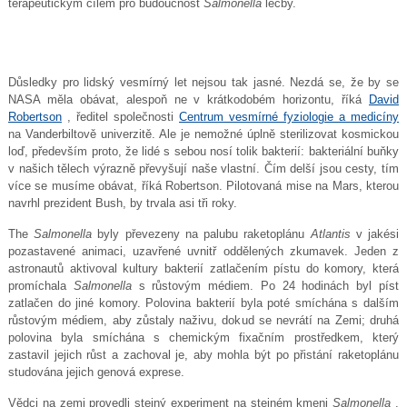
terapeutickým cílem pro budoucnost
Salmonella
léčby.
Důsledky pro lidský vesmírný let nejsou tak jasné. Nezdá se, že by se
NASA měla obávat, alespoň ne v krátkodobém horizontu, říká
David
Robertson
, ředitel společnosti
Centrum vesmírné fyziologie a medicíny
na Vanderbiltově univerzitě. Ale je nemožné úplně sterilizovat kosmickou
loď, především proto, že lidé s sebou nosí tolik bakterií: bakteriální buňky
v našich tělech výrazně převyšují naše vlastní. Čím delší jsou cesty, tím
více se musíme obávat, říká Robertson. Pilotovaná mise na Mars, kterou
navrhl prezident Bush, by trvala asi tři roky.
The
Salmonella
byly převezeny na palubu raketoplánu
Atlantis
v jakési
pozastavené animaci, uzavřené uvnitř oddělených zkumavek. Jeden z
astronautů aktivoval kultury bakterií zatlačením pístu do komory, která
promíchala
Salmonella
s růstovým médiem. Po 24 hodinách byl píst
zatlačen do jiné komory. Polovina bakterií byla poté smíchána s dalším
růstovým médiem, aby zůstaly naživu, dokud se nevrátí na Zemi; druhá
polovina byla smíchána s chemickým fixačním prostředkem, který
zastavil jejich růst a zachoval je, aby mohla být po přistání raketoplánu
studována jejich genová exprese.
Vědci na zemi provedli stejný experiment na stejném kmeni
Salmonella
,