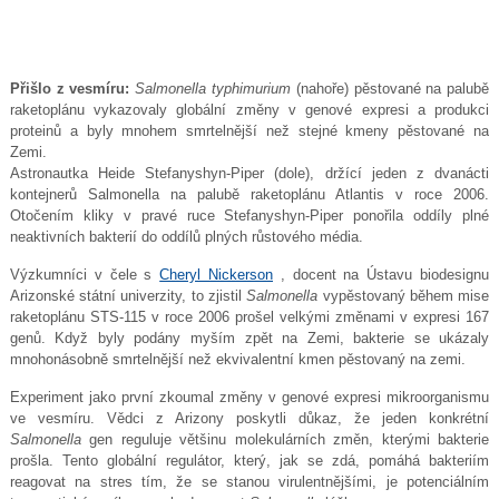
Přišlo z vesmíru:
Salmonella typhimurium
(nahoře) pěstované na palubě
raketoplánu vykazovaly globální změny v genové expresi a produkci
proteinů a byly mnohem smrtelnější než stejné kmeny pěstované na
Zemi.
Astronautka Heide Stefanyshyn-Piper (dole), držící jeden z dvanácti
kontejnerů Salmonella na palubě raketoplánu Atlantis v roce 2006.
Otočením kliky v pravé ruce Stefanyshyn-Piper ponořila oddíly plné
neaktivních bakterií do oddílů plných růstového média.
Výzkumníci v čele s
Cheryl Nickerson
, docent na Ústavu biodesignu
Arizonské státní univerzity, to zjistil
Salmonella
vypěstovaný během mise
raketoplánu STS-115 v roce 2006 prošel velkými změnami v expresi 167
genů. Když byly podány myším zpět na Zemi, bakterie se ukázaly
mnohonásobně smrtelnější než ekvivalentní kmen pěstovaný na zemi.
Experiment jako první zkoumal změny v genové expresi mikroorganismu
ve vesmíru. Vědci z Arizony poskytli důkaz, že jeden konkrétní
Salmonella
gen reguluje většinu molekulárních změn, kterými bakterie
prošla. Tento globální regulátor, který, jak se zdá, pomáhá bakteriím
reagovat na stres tím, že se stanou virulentnějšími, je potenciálním