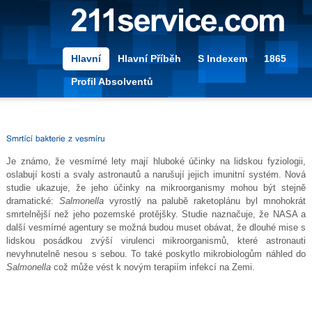
Hlavní
Hlavní Příběh
S Indexem
1865
Profil Absolventů
Je známo, že vesmírné lety mají hluboké účinky na lidskou fyziologii,
oslabují kosti a svaly astronautů a narušují jejich imunitní systém. Nová
studie ukazuje, že jeho účinky na mikroorganismy mohou být stejně
dramatické:
Salmonella
vyrostlý na palubě raketoplánu byl mnohokrát
smrtelnější než jeho pozemské protějšky. Studie naznačuje, že NASA a
další vesmírné agentury se možná budou muset obávat, že dlouhé mise s
lidskou posádkou zvýší virulenci mikroorganismů, které astronauti
nevyhnutelně nesou s sebou. To také poskytlo mikrobiologům náhled do
Salmonella
což může vést k novým terapiím infekcí na Zemi.