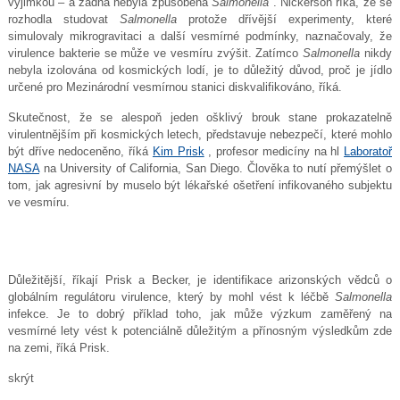
výjimkou – a žádná nebyla způsobena
Salmonella
. Nickerson říká, že se
rozhodla studovat
Salmonella
protože dřívější experimenty, které
simulovaly mikrogravitaci a další vesmírné podmínky, naznačovaly, že
virulence bakterie se může ve vesmíru zvýšit. Zatímco
Salmonella
nikdy
nebyla izolována od kosmických lodí, je to důležitý důvod, proč je jídlo
určené pro Mezinárodní vesmírnou stanici diskvalifikováno, říká.
Skutečnost, že se alespoň jeden ošklivý brouk stane prokazatelně
virulentnějším při kosmických letech, představuje nebezpečí, které mohlo
být dříve nedoceněno, říká
Kim Prisk
, profesor medicíny na hl
Laboratoř
NASA
na University of California, San Diego. Člověka to nutí přemýšlet o
tom, jak agresivní by muselo být lékařské ošetření infikovaného subjektu
ve vesmíru.
Důležitější, říkají Prisk a Becker, je identifikace arizonských vědců o
globálním regulátoru virulence, který by mohl vést k léčbě
Salmonella
infekce. Je to dobrý příklad toho, jak může výzkum zaměřený na
vesmírné lety vést k potenciálně důležitým a přínosným výsledkům zde
na zemi, říká Prisk.
skrýt