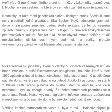
tvoří více či méně konkrétního proteinu – může výzkumníky nasměrovat
k biochemickým cestám, na které by se mohla zaměřit nová terapeutika.
Kosmický let také mění genetickou aktivitu lidských buněk. Vyvinuli jsme
se v prostředí jedné gravitace, říká Becker. Když odeberete gravitaci,
dojde k zásadním změnám. Jedna studie ukázala, že let do vesmíru
způsobil změny v expresi více než 1600 genů v buňkách lidských ledvin
pěstovaných v kultuře. Becker říká, že se chystá mnoho dalších studií
molekulárních účinků vesmírných podmínek na buňky, protože
výzkumníci využívají výhod Mezinárodní vesmírné stanice.
Nickersonova skupina brzy zveřejní články o účincích vesmírných letů na
kmen kvasinek a další
Pseudomonas aeruginosa
, bakterie, která v roce
1970 způsobila dosud jedinou závažnou infekci astronautů. K úspěšnému
návratu do atmosféry po výbuchu na palubě
Apollo 13
astronauti se stáhli
z hlavní části svého plavidla do svého lunárního modulu, kde čelili
nedostatku kyslíku, energie a vody. Za těchto extrémních podmínek se u
astronauta Freda Haise vyvinula agresivní infekce prostaty způsobená
Pseudomonas
a po návratu domů byl několik týdnů vážně nemocný.
Většina infekcí astronautů ve vesmíru byla mírná – Haiseův případ je