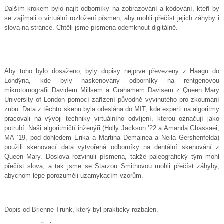
Dalším krokem bylo najít odborníky na zobrazování a kódování, kteří by
se zajímali o virtuální rozložení písmen, aby mohli přečíst jejich záhyby i
slova na stránce. Chtěli jsme písmena odemknout digitálně.
Aby toho bylo dosaženo, byly dopisy nejprve převezeny z Haagu do
Londýna, kde byly naskenovány odborníky na rentgenovou
mikrotomografii Davidem Millsem a Grahamem Davisem z Queen Mary
University of London pomocí zařízení původně vyvinutého pro zkoumání
zubů. Data z těchto skenů byla odeslána do MIT, kde experti na algoritmy
pracovali na vývoji techniky virtuálního odvíjení, kterou označují jako
potrubí. Naši algoritmičtí inženýři (Holly Jackson ’22 a Amanda Ghassaei,
MA ’19, pod dohledem Erika a Martina Demainea a Neila Gershenfelda)
použili skenovací data vytvořená odborníky na dentální skenování z
Queen Mary. Doslova rozvinuli písmena, takže paleografický tým mohl
přečíst slova, a tak jsme se Starzou Smithovou mohli přečíst záhyby,
abychom lépe porozuměli uzamykacím vzorům.
Dopis od Brienne Trunk, který byl prakticky rozbalen.