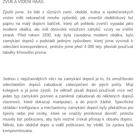
ZVUK A VIDĚNÍ HAAG
Zjistili jsme, že lidé z různých zemí, období, kultur a společenských
vrstev měli nekonečně mnoho způsobů, jak zmenšit obdélníkový list
papíru na malý dopisní balíček, který při pohledu zvenčí vypadal jako
moderní obálka, ale měl obrovské množství záhybů. vzory na vnitřní
straně. Před rokem 1830, kdy byla zavedena moderní obálka, bylo
zamykání dopisů v podstatě jediným způsobem, který jsme vyvinuli k
odesílání korespondence, protože jsme před 4 000 lety přestali používat
tabulky klínového písma.
Jednou z nejúžasnějších věcí na zamykání dopisů je to, že umožňovalo
odesílatelům dopisů zabudovat zabezpečení do jejich pošty. Moji
kolegové a já jsme zjistili, že někteří pisaři dopisů používali více než
jeden typ zamykání písmen a záměrně zabudovali do některých dopisů
vlastnosti, které dokazují manipulaci, a do jiných žádné. Specifické
skládací konfigurace a mechanismy zamykání dopisů byly překážkou pro
špiony nebo jiné osoby, které se snažily proniknout dovnitř, protože
musely být poškozeny, aby bylo možné získat přístup k obsahu dopisu.
Někdo, kdo obdržel dopis a viděl poškození, by věděl, že zpráva byla
kompromitována.