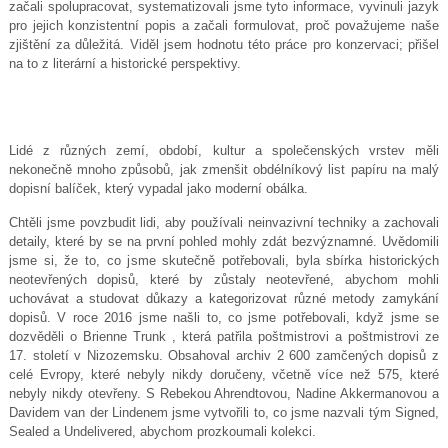
začali spolupracovat, systematizovali jsme tyto informace, vyvinuli jazyk
pro jejich konzistentní popis a začali formulovat, proč považujeme naše
zjištění za důležitá. Viděl jsem hodnotu této práce pro konzervaci; přišel
na to z literární a historické perspektivy.
Lidé z různých zemí, období, kultur a společenských vrstev měli
nekonečně mnoho způsobů, jak zmenšit obdélníkový list papíru na malý
dopisní balíček, který vypadal jako moderní obálka.
Chtěli jsme povzbudit lidi, aby používali neinvazivní techniky a zachovali
detaily, které by se na první pohled mohly zdát bezvýznamné. Uvědomili
jsme si, že to, co jsme skutečně potřebovali, byla sbírka historických
neotevřených dopisů, které by zůstaly neotevřené, abychom mohli
uchovávat a studovat důkazy a kategorizovat různé metody zamykání
dopisů. V roce 2016 jsme našli to, co jsme potřebovali, když jsme se
dozvěděli o Brienne Trunk , která patřila poštmistrovi a poštmistrovi ze
17. století v Nizozemsku. Obsahoval archiv 2 600 zamčených dopisů z
celé Evropy, které nebyly nikdy doručeny, včetně více než 575, které
nebyly nikdy otevřeny. S Rebekou Ahrendtovou, Nadine Akkermanovou a
Davidem van der Lindenem jsme vytvořili to, co jsme nazvali tým Signed,
Sealed a Undelivered, abychom prozkoumali kolekci.