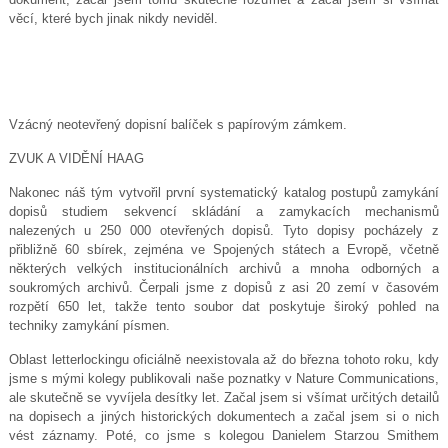
věcí, které bych jinak nikdy neviděl.
Vzácný neotevřený dopisní balíček s papírovým zámkem.
ZVUK A VIDĚNÍ HAAG
Nakonec náš tým vytvořil první systematický katalog postupů zamykání
dopisů studiem sekvencí skládání a zamykacích mechanismů
nalezených u 250 000 otevřených dopisů. Tyto dopisy pocházely z
přibližně 60 sbírek, zejména ve Spojených státech a Evropě, včetně
některých velkých institucionálních archivů a mnoha odborných a
soukromých archivů. Čerpali jsme z dopisů z asi 20 zemí v časovém
rozpětí 650 let, takže tento soubor dat poskytuje široký pohled na
techniky zamykání písmen.
Oblast letterlockingu oficiálně neexistovala až do března tohoto roku, kdy
jsme s mými kolegy publikovali naše poznatky v Nature Communications,
ale skutečně se vyvíjela desítky let. Začal jsem si všímat určitých detailů
na dopisech a jiných historických dokumentech a začal jsem si o nich
vést záznamy. Poté, co jsme s kolegou Danielem Starzou Smithem