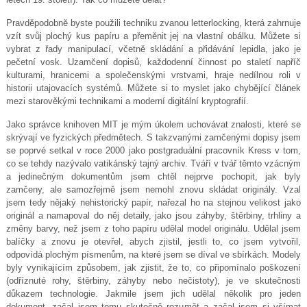
Pravděpodobně byste použili techniku ​​zvanou letterlocking, která zahrnuje
vzít svůj plochý kus papíru a přeměnit jej na vlastní obálku. Můžete si
vybrat z řady manipulací, včetně skládání a přidávání lepidla, jako je
pečetní vosk. Uzamčení dopisů, každodenní činnost po staletí napříč
kulturami, hranicemi a společenskými vrstvami, hraje nedílnou roli v
historii utajovacích systémů. Můžete si to myslet jako chybějící článek
mezi starověkými technikami a moderní digitální kryptografií.
Jako správce knihoven MIT je mým úkolem uchovávat znalosti, které se
skrývají ve fyzických předmětech. S takzvanými zamčenými dopisy jsem
se poprvé setkal v roce 2000 jako postgraduální pracovník Kress v tom,
co se tehdy nazývalo vatikánský tajný archiv. Tváří v tvář těmto vzácným
a jedinečným dokumentům jsem chtěl nejprve pochopit, jak byly
zamčeny, ale samozřejmě jsem nemohl znovu skládat originály. Vzal
jsem tedy nějaký nehistorický papír, nařezal ho na stejnou velikost jako
originál a namapoval do něj detaily, jako jsou záhyby, štěrbiny, trhliny a
změny barvy, než jsem z toho papíru udělal model originálu. Udělal jsem
balíčky a znovu je otevřel, abych zjistil, jestli to, co jsem vytvořil,
odpovídá plochým písmenům, na které jsem se díval ve sbírkách. Modely
byly vynikajícím způsobem, jak zjistit, že to, co připomínalo poškození
(odříznuté rohy, štěrbiny, záhyby nebo nečistoty), je ve skutečnosti
důkazem technologie. Jakmile jsem jich udělal několik pro jeden
dokument, začal jsem tomu skutečně rozumět a začal jsem si všímat