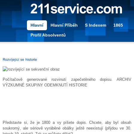
Hlavní
Hlavní Příběh
S Indexem
1865
Profil Absolventů
Počítačově generované rozvinutí zapečetěného dopisu.
ARCHIV
VÝZKUMNÉ SKUPINY ODEMKNUTÍ HISTORIE
Představte si, že je 1800 a vy píšete dopis. Chcete, aby byl obsah
soukromý, ale sériově vyráběné obálky ještě neexistují (přijdou ve 30.
letech 19. století). Tak co můžete dělat?