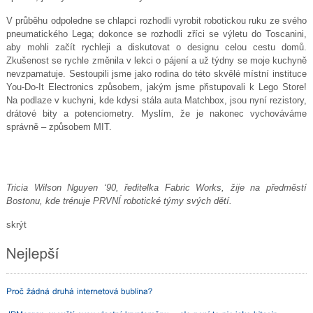
V průběhu odpoledne se chlapci rozhodli vyrobit robotickou ruku ze svého
pneumatického Lega; dokonce se rozhodli zříci se výletu do Toscanini,
aby mohli začít rychleji a diskutovat o designu celou cestu domů.
Zkušenost se rychle změnila v lekci o pájení a už týdny se moje kuchyně
nevzpamatuje. Sestoupili jsme jako rodina do této skvělé místní instituce
You-Do-It Electronics způsobem, jakým jsme přistupovali k Lego Store!
Na podlaze v kuchyni, kde kdysi stála auta Matchbox, jsou nyní rezistory,
drátové bity a potenciometry. Myslím, že je nakonec vychováváme
správně – způsobem MIT.
Tricia Wilson Nguyen ‘90, ředitelka Fabric Works, žije na předměstí
Bostonu, kde trénuje PRVNÍ robotické týmy svých dětí.
skrýt