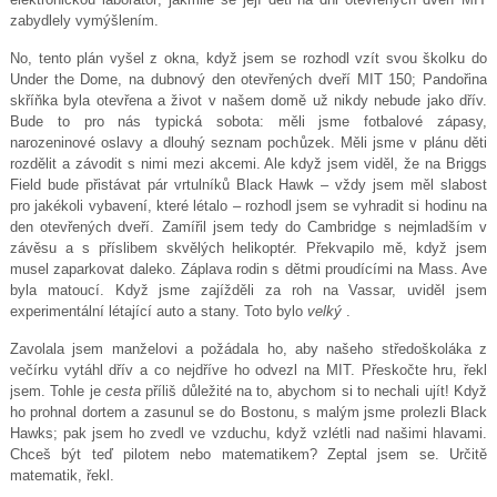
zabydlely vymýšlením.
No, tento plán vyšel z okna, když jsem se rozhodl vzít svou školku do
Under the Dome, na dubnový den otevřených dveří MIT 150; Pandořina
skříňka byla otevřena a život v našem domě už nikdy nebude jako dřív.
Bude to pro nás typická sobota: měli jsme fotbalové zápasy,
narozeninové oslavy a dlouhý seznam pochůzek. Měli jsme v plánu děti
rozdělit a závodit s nimi mezi akcemi. Ale když jsem viděl, že na Briggs
Field bude přistávat pár vrtulníků Black Hawk – vždy jsem měl slabost
pro jakékoli vybavení, které létalo – rozhodl jsem se vyhradit si hodinu na
den otevřených dveří. Zamířil jsem tedy do Cambridge s nejmladším v
závěsu a s příslibem skvělých helikoptér. Překvapilo mě, když jsem
musel zaparkovat daleko. Záplava rodin s dětmi proudícími na Mass. Ave
byla matoucí. Když jsme zajížděli za roh na Vassar, uviděl jsem
experimentální létající auto a stany. Toto bylo
velký
.
Zavolala jsem manželovi a požádala ho, aby našeho středoškoláka z
večírku vytáhl dřív a co nejdříve ho odvezl na MIT. Přeskočte hru, řekl
jsem. Tohle je
cesta
příliš důležité na to, abychom si to nechali ujít! Když
ho prohnal dortem a zasunul se do Bostonu, s malým jsme prolezli Black
Hawks; pak jsem ho zvedl ve vzduchu, když vzlétli nad našimi hlavami.
Chceš být teď pilotem nebo matematikem? Zeptal jsem se. Určitě
matematik, řekl.