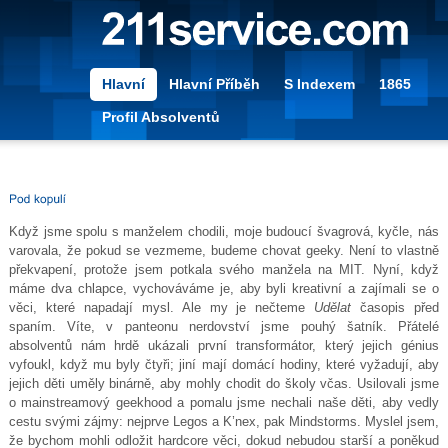
Hlavní
Hlavní Příběh
S Indexem
1865
Profil Absolventů
Když jsme spolu s manželem chodili, moje budoucí švagrová, kyčle, nás
varovala, že pokud se vezmeme, budeme chovat geeky. Není to vlastně
překvapení, protože jsem potkala svého manžela na MIT. Nyní, když
máme dva chlapce, vychováváme je, aby byli kreativní a zajímali se o
věci, které napadají mysl. Ale my je nečteme
Udělat
časopis před
spaním. Víte, v panteonu nerdovství jsme pouhý šatník. Přátelé
absolventů nám hrdě ukázali první transformátor, který jejich génius
vyfoukl, když mu byly čtyři; jiní mají domácí hodiny, které vyžadují, aby
jejich děti uměly binárně, aby mohly chodit do školy včas. Usilovali jsme
o mainstreamový geekhood a pomalu jsme nechali naše děti, aby vedly
cestu svými zájmy: nejprve Legos a K’nex, pak Mindstorms. Myslel jsem,
že bychom mohli odložit hardcore věci, dokud nebudou starší a poněkud