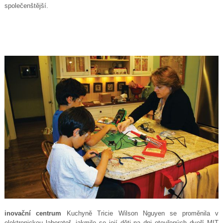
společenštější.
inovační centrum
Kuchyně Tricie Wilson Nguyen se proměnila v
elektronickou laboratoř, jakmile se její děti na dni otevřených dveří MIT