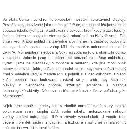
Ve Stata Center nás ohromilo obrovské množství interaktivních displejů.
Pevné lasery používané jako umělecké štětce; autonomní létající vozidla;
soutěže robotických paží v získávání sladkostí; křemíkový plátek touchy-
feelies; kolem se pohybuje více malých robotů než na Hvězdě smrti. Děti
chtěly víc. Krátký pohled na průvodce a byli jsme na cestě do budovy 2,
ale vyvedl nás pohled na vstup MIT do soutěže autonomních vozidel
DARPA. Můj nejstarší sledoval a
Nový
epizoda na toto a okamžitě ochabl
v kolenou. Jakmile jsme ho odtáhli od senzorů na střeše náklaďáku,
vyrazili jsme na přednášky o robotice a místech, kde jste mohli vidět
roboty pracovat. Dobře, udělali jsme další okliku, abychom udělali hloupý
tmel v oddělení vědy o materiálech a pohráli si s osciloskopem. Chlapci
začali pobíhat mezi budovami, zastavili se jen proto, aby žasli nad
plakáty v Nekonečné chodbě, inzerující jedinečné a bláznivé
technologické aktivity. Něco se na těch plakátech zdálo v pořádku, jako
návrat domů.
Nějak jsme vmáčkli modely lodí v chodbě námořní architektury, nějaké
polymerové svaly, displej 2,70, vodní rakety, motorizované nákupní
vozíky, solární auto, Lego DNA a závody vzducholodí. U večeře toho
večera moje děti seděly s papírem a tužkou a snažily se vymyslet jiný
způsob, jak vyrobit heliové balóny.