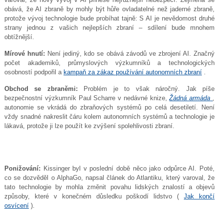
obává, že AI zbraně by mohly být hůře ovladatelné než jaderné zbraně,
protože vývoj technologie bude probíhat tajně: S AI je nevědomost druhé
strany jednou z vašich nejlepších zbraní – sdílení bude mnohem
obtížnější.
Mírové hnutí:
Není jediný, kdo se obává závodů ve zbrojení AI. Značný
počet akademiků, průmyslových výzkumníků a technologických
osobností podpořil a
kampaň za zákaz používání autonomních zbraní
.
Obchod se zbraněmi:
Problém je to však náročný. Jak píše
bezpečnostní výzkumník Paul Scharre v nedávné knize,
Žádná armáda
,
autonomie se vkrádá do zbraňových systémů po celá desetiletí. Není
vždy snadné nakreslit čáru kolem autonomních systémů a technologie je
lákavá, protože ji lze použít ke zvýšení spolehlivosti zbraní.
Ponižování:
Kissinger byl v poslední době něco jako odpůrce AI. Poté,
co se dozvěděl o AlphaGo, napsal článek do Atlantiku, který varoval, že
tato technologie by mohla změnit povahu lidských znalostí a objevů
způsoby, které v konečném důsledku poškodí lidstvo (
Jak končí
osvícení
).