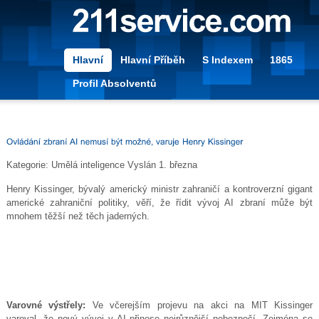
Hlavní
Hlavní Příběh
S Indexem
1865
Profil Absolventů
Kategorie:
Umělá inteligence
Vyslán
1. března
Henry Kissinger, bývalý americký ministr zahraničí a kontroverzní gigant
americké zahraniční politiky, věří, že řídit vývoj AI zbraní může být
mnohem těžší než těch jaderných.
Varovné výstřely:
Ve včerejším projevu na akci na MIT Kissinger
varoval, že nový vývoj v AI přinese nejrůznější nebezpečí. Zejména se