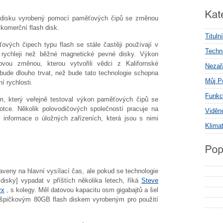
 disku vyrobený pomocí paměťových čipů se změnou
 komerční flash disk.
Tituln
vých čipech typu flash se stále častěji používají v
Techni
í rychleji než běžné magnetické pevné disky. Výkon
ovou změnou, kterou vytvořili vědci z Kalifornské
Nezař
bude dlouho trvat, než bude tato technologie schopna
Můj P
 rychlosti.
Funkc
m, který veřejně testoval výkon paměťových čipů se
otce. Několik polovodičových společností pracuje na
Viděn
 informace o úložných zařízeních, která jsou s nimi
Klima
veny na hlavní vysílací čas, ale pokud se technologie
disky] vypadat v příštích několika letech, říká
Steve
yx
, s kolegy. Měl datovou kapacitu osm gigabajtů a šel
 špičkovým 80GB flash diskem vyrobeným pro použití