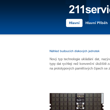
Hlavní
Hlavní Příběh
Nový typ technologie ukládání dat, naz
typy dat rychleji než konvenční úložiště 
na prototypových paměťových čipech se 