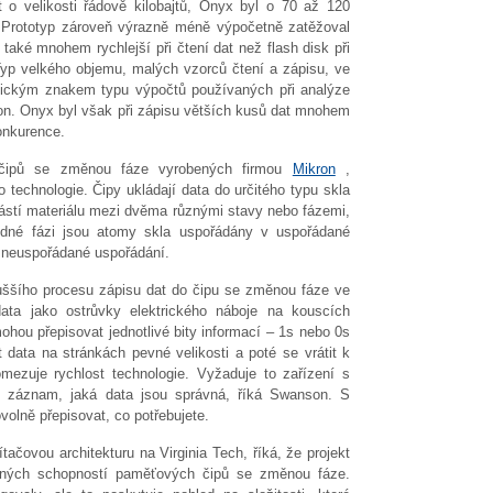
o velikosti řádově kilobajtů, Onyx byl o 70 až 120
. Prototyp zároveň výrazně méně výpočetně zatěžoval
 také mnohem rychlejší při čtení dat než flash disk při
 Typ velkého objemu, malých vzorců čtení a zápisu, ve
stickým znakem typu výpočtů používaných při analýze
anson. Onyx byl však při zápisu větších kusů dat mnohem
onkurence.
 čipů se změnou fáze vyrobených firmou
Mikron
,
o technologie. Čipy ukládají data do určitého typu skla
ástí materiálu mezi dvěma různými stavy nebo fázemi,
 jedné fázi jsou atomy skla uspořádány v uspořádané
, neuspořádané uspořádání.
šího procesu zápisu dat do čipu se změnou fáze ve
data jako ostrůvky elektrického náboje na kouscích
hou přepisovat jednotlivé bity informací – 1s nebo 0s
data na stránkách pevné velikosti a poté se vrátit k
ezuje rychlost technologie. Vyžaduje to zařízení s
lý záznam, jaká data jsou správná, říká Swanson. S
olně přepisovat, co potřebujete.
ačovou architekturu na Virginia Tech, říká, že projekt
ných schopností paměťových čipů se změnou fáze.