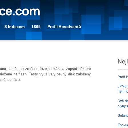
S Indexem
1865
Profil Absolventů
ývaná paměť se změnou fáze, dokázala zapsat některé
založené na flash. Testy využívaly pevný disk založený
změnou fáze.