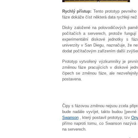
Rychlý přístup:
Tento prototyp pevného
fáze dokáže číst některá data rychleji než
Disky založené na polovodičových paměťo
počítačích a serverech, protože funguj
experimentální diskové jednotky s fáz
univerzity v San Diegu, naznačuje, že ne
dodat počítačovým zařízením další zvýšení
Prototyp vytvořený výzkumníky je první
změnou fáze pracujících v diskové jedn
čipech se změnou fáze, ale nezveřejnily
postavena.
Čipy s fázovou změnou nejsou zcela připra
bude nadále vyvíjet, takto budou [pevné 
Swanson
, který postavil prototyp, tzv
On
přímo naproti tomu, co Swanson nazývá
na serverech.