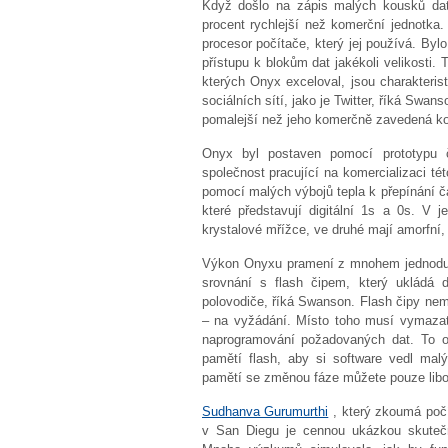
Když došlo na zápis malých kousků dat 
procent rychlejší než komerční jednotka
procesor počítače, který jej používá. Bylo
přístupu k blokům dat jakékoli velikosti.
kterých Onyx exceloval, jsou charakteri
sociálních sítí, jako je Twitter, říká Sw
pomalejší než jeho komerčně zavedená k
Onyx byl postaven pomocí prototypu
společnost pracující na komercializaci tét
pomocí malých výbojů tepla k přepínání č
které představují digitální 1s a 0s. V
krystalové mřížce, ve druhé mají amorfní
Výkon Onyxu pramení z mnohem jednoduš
srovnání s flash čipem, který ukládá 
polovodiče, říká Swanson. Flash čipy nemo
– na vyžádání. Místo toho musí vymazat 
naprogramování požadovaných dat. To om
pamětí flash, aby si software vedl ma
pamětí se změnou fáze můžete pouze libov
Sudhanva Gurumurthi
, který zkoumá počít
v San Diegu je cennou ukázkou skuteč