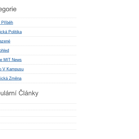
í Příběh
cká Politika
azené
ohled
e MIT News
o V Kampusu
tická Změna