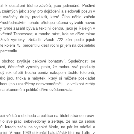
li k dosažení těchto závěrů, jsou jedinečné. Pečlivě
 známých jako zóny pro dojíždění a sledovali posun v
 vyráběly druhy produktů, které Čína náhle začala
rostřednictvím tohoto přístupu učenci vytvořili novou
 tvrdě zasáhl bývalá textilní centra, jako je Raleigh v
u, včetně Tennessee; a mnoho míst, kde se dříve mimo
yžové výrobky. Seřadili všech 722 zón podle jejich
óně kolem 75. percentilu klesl roční příjem na dospělého
percentilu.
 obchod zvyšuje celkové bohatství. Společnosti se
vá, částečně vyrostly proto, že mohou své produkty
dý rok ušetří trochu peněz nákupem těchto telefonů,
ako jsou trička a nábytek, který si můžete poskládat
odu jsou rozděleny nerovnoměrněji – a velikost ztráty
ina ekonomů a politiků dříve uvědomovala.
udii vědců o obchodu a politice na titulní stránce zpráv.
or o své práci sebevědomý a žertuje, že má za sebou
0. letech začal na vysoké škole, na pár let odešel a
nici. V roce 1989 dokončil bakalářský titul na Tufts, z