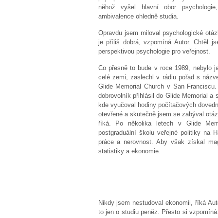
něhož vyšel hlavní obor psychologie,
ambivalence ohledně studia.
Opravdu jsem miloval psychologické otázk
je příliš dobrá, vzpomíná Autor. Chtěl j
perspektivou psychologie pro veřejnost.
Co přesně to bude v roce 1989, nebylo ja
celé zemi, zaslechl v rádiu pořad s náz
Glide Memorial Church v San Franciscu. 
dobrovolník přihlásil do Glide Memorial a 
kde vyučoval hodiny počítačových dovedno
otevřené a skutečně jsem se zabýval otázko
říká. Po několika letech v Glide Mem
postgraduální školu veřejné politiky na 
práce a nerovnost. Aby však získal magi
statistiky a ekonomie.
Nikdy jsem nestudoval ekonomii, říká Auto
to jen o studiu peněz. Přesto si vzpomíná