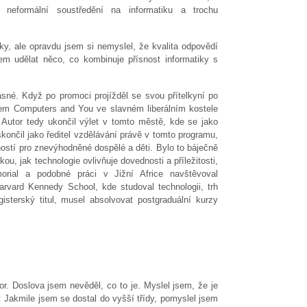
 neformální soustředění na informatiku a trochu
y, ale opravdu jsem si nemyslel, že kvalita odpovědí
sem udělat něco, co kombinuje přísnost informatiky s
sné. Když po promoci projížděl se svou přítelkyní po
vem Computers and You ve slavném liberálním kostele
Autor tedy ukončil výlet v tomto městě, kde se jako
skončil jako ředitel vzdělávání právě v tomto programu,
stí pro znevýhodněné dospělé a děti. Bylo to báječně
u, jak technologie ovlivňuje dovednosti a příležitosti,
orial a podobné práci v Jižní Africe navštěvoval
Harvard Kennedy School, kde studoval technologii, trh
sterský titul, musel absolvovat postgraduální kurzy
r. Doslova jsem nevěděl, co to je. Myslel jsem, že je
: Jakmile jsem se dostal do vyšší třídy, pomyslel jsem