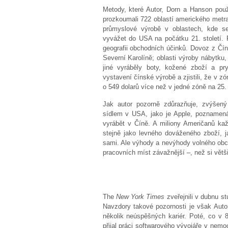
Metody, které Autor, Dorn a Hanson použi
prozkoumali 722 oblastí amerického metra
průmyslové výrobě v oblastech, kde se
vyvážet do USA na počátku 21. století. P
geografii obchodních účinků. Dovoz z Číny
Severní Karolíně; oblasti výroby nábytk
jiné vyráběly boty, kožené zboží a pr
vystavení čínské výrobě a zjistili, že v z
o 549 dolarů více než v jedné zóně na 25. 
Jak autor pozorně zdůrazňuje, zvýšený
sídlem v USA, jako je Apple, poznamená
vyrábět v Číně. A miliony Američanů kaž
stejně jako levného dováženého zboží, j
sami. Ale výhody a nevýhody volného obch
pracovních míst závažnější –, než si větš
The
New York Times
zveřejnili v dubnu st
Navzdory takové pozornosti je však Aut
několik neúspěšných kariér. Poté, co v 8
přijal práci softwarového vývojáře v nemoc