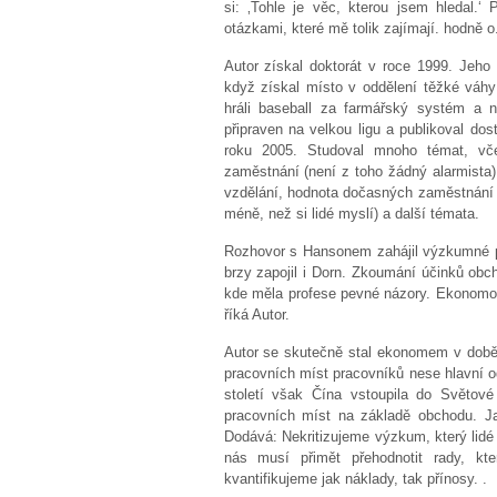
si: ‚Tohle je věc, kterou jsem hledal.‘ 
otázkami, které mě tolik zajímají. hodně o
Autor získal doktorát v roce 1999. Jeho
když získal místo v oddělení těžké váhy 
hráli baseball za farmářský systém a n
připraven na velkou ligu a publikoval do
roku 2005. Studoval mnoho témat, vče
zaměstnání (není z toho žádný alarmista)
vzdělání, hodnota dočasných zaměstnání p
méně, než si lidé myslí) a další témata.
Rozhovor s Hansonem zahájil výzkumné pa
brzy zapojil i Dorn. Zkoumání účinků ob
kde měla profese pevné názory. Ekonomové
říká Autor.
Autor se skutečně stal ekonomem v době,
pracovních míst pracovníků nese hlavní o
století však Čína vstoupila do Světové
pracovních míst na základě obchodu. Jak
Dodává: Nekritizujeme výzkum, který lidé 
nás musí přimět přehodnotit rady, kte
kvantifikujeme jak náklady, tak přínosy. .