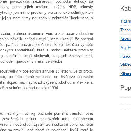
nomů považovala mezinárodní obchodní dohody za
ody, podle jejich myšlení, zvýšily HDP, přinesly
ytvořily jen mírné problémy pro americké dělníky, kteří
jejich staré firmy neuspěly v zahraniční konkurenci s
Tituln
Techni
 Autor, profesor ekonomie Ford a zástupce vedoucího
Nezař
ních několik let řadu studií, které ukazují, že obchod
ězi patří americké společnosti, které dokážou vyrábět
Můj P
rických spotřebitelů, kteří si mohou některé produkty
u dělníci, kteří sledovali, jak jejich živobytí mizí,
Funkc
 odchodem pracovních míst ve výrobě.
Viděn
soustředily v posledních zhruba 15 letech. Je to proto,
Klima
oté, co tato země vstoupila do Světové obchodní
ětší dopad než například zvýšený obchod s Mexikem,
dě o volném obchodu z roku 1994.
 nad neblahými účinky obchodu pomáhá transformovat
e zasažených ztrátou pracovních míst způsobenou
ci v nové studii zjistili, že nešťastní voliči od roku
a na pravici, což zhoršuje polarizaci, kvůli které je