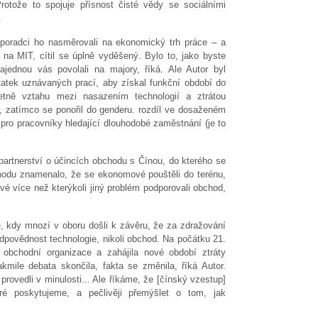
Protože to spojuje přísnost čisté vědy se sociálními
.
 poradci ho nasměrovali na ekonomický trh práce – a
na MIT, cítil se úplně vyděšený. Bylo to, jako byste
ajednou vás povolali na majory, říká. Ale Autor byl
statek uznávaných prací, aby získal funkční období do
tně vztahu mezi nasazením technologií a ztrátou
, zatímco se ponořil do genderu. rozdíl ve dosaženém
ro pracovníky hledající dlouhodobé zaměstnání (je to
rtnerství o účincích obchodu s Čínou, do kterého se
chodu znamenalo, že se ekonomové pouštěli do terénu,
 více než kterýkoli jiný problém podporovali obchod,
 kdy mnozí v oboru došli k závěru, že za zdražování
dpovědnost technologie, nikoli obchod. Na počátku 21.
 obchodní organizace a zahájila nové období ztráty
mile debata skončila, fakta se změnila, říká Autor.
provedli v minulosti... Ale říkáme, že [čínský vzestup]
ré poskytujeme, a pečlivěji přemýšlet o tom, jak