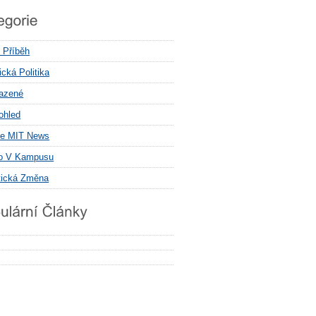
í Příběh
cká Politika
azené
ohled
e MIT News
o V Kampusu
tická Změna