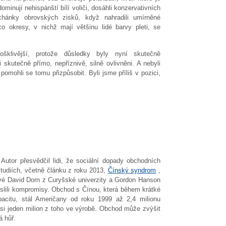
minují nehispánští bílí voliči, dosáhli konzervativních
chánky obrovských zisků, když nahradili umírněné
o okresy, v nichž mají většinu lidé barvy pleti, se
šklivější, protože důsledky byly nyní skutečně
i skutečně přímo, nepříznivě, silně ovlivněni. A nebyli
pomohli se tomu přizpůsobit. Byli jsme příliš v pozici,
Autor přesvědčil lidi, že sociální dopady obchodních
tudiích, včetně článku z roku 2013,
Čínský syndrom
,
vé David Dorn z Curyšské univerzity a Gordon Hanson
íslili kompromisy. Obchod s Čínou, která během krátké
acitu, stál Američany od roku 1999 až 2,4 milionu
 asi jeden milion z toho ve výrobě. Obchod může zvýšit
á hůř.