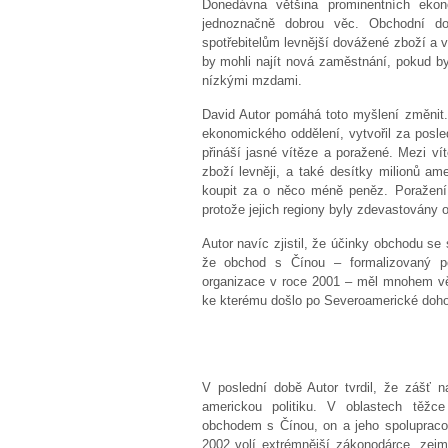
Donedávna většina prominentních eko
jednoznačně dobrou věc. Obchodní doh
spotřebitelům levnější dovážené zboží a v
by mohli najít nová zaměstnání, pokud by 
nízkými mzdami.
David Autor pomáhá toto myšlení změnit.
ekonomického oddělení, vytvořil za posled
přináší jasné vítěze a poražené. Mezi vít
zboží levněji, a také desítky milionů ame
koupit za o něco méně peněz. Poražení jso
protože jejich regiony byly zdevastovány
Autor navíc zjistil, že účinky obchodu se 
že obchod s Čínou – formalizovaný p
organizace v roce 2001 – měl mnohem v
ke kterému došlo po Severoamerické doho
V poslední době Autor tvrdil, že zášť
americkou politiku. V oblastech těžc
obchodem s Čínou, on a jeho spolupracovní
2002 volí extrémnější zákonodárce, zejmén