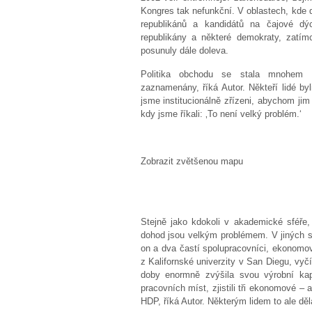
Kongres tak nefunkční. V oblastech, kde do
republikánů a kandidátů na čajové dý
republikány a některé demokraty, zatímc
posunuly dále doleva.
Politika obchodu se stala mnohem o
zaznamenány, říká Autor. Někteří lidé byl
jsme institucionálně zřízeni, abychom jim 
kdy jsme říkali: ‚To není velký problém.‘
Zobrazit zvětšenou mapu
Stejně jako kdokoli v akademické sféře, 
dohod jsou velkým problémem. V jiných s
on a dva častí spolupracovníci, ekonomo
z Kalifornské univerzity v San Diegu, vyč
doby enormně zvýšila svou výrobní kap
pracovních míst, zjistili tři ekonomové –
HDP, říká Autor. Některým lidem to ale děl