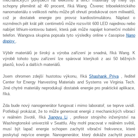
mechanických pohybech na elektřinu a tenčí materiály by měly být
schopny přeměnit až 40 procent, říká Wang. Čtverec triboelektrického
nanomateriálu o velikosti nehtu může při ohnutí produkovat osm miliwattů,
což je dostatek energie pro provoz kardiostimulátoru. Náplast o
rozměrech pět krát pět centimetrů může rozsvítit 600 LED najednou nebo
nabíjet lithium-iontovou baterii, která pak může napájet komerční mobilní
telefon. Wangova skupina popsala tyto výsledky online v časopise
Nano
dopisy
.
Výběr materiálů je široký a výroba zařízení je snadná, říká Wang. K
výrobě tohoto typu zařízení lze spárovat kterýkoli z asi 50 běžných
plastů, kovů a dalších materiálů.
Jsem ohromen zdejší hustotou výkonu, říká
Shashank Priya
, ředitel
Center for Energy Harvesting Materials and Systems ve Virginia Tech.
Jiné chytré materiály neprodukují dostatek energie pro praktické aplikace,
říká.
Zda bude nový nanogenerátor fungovat i mimo laboratoř, se teprve uvidí.
Potřebují prokázat, že to může generovat energii z mechanických vibrací
v reálném životě, říká
Jiangyu Li
, profesor strojního inženýrství na
Washingtonské univerzitě v Seattlu. Aby mohl pracovat v reálném světě,
musí být lapač energie schopen zachytit vibrační frekvence, které
poskytují nejvíce energie. Nanogenerátor, který dokáže zachytit pouze