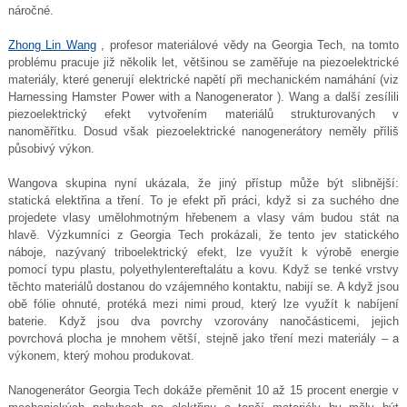
náročné.
Zhong Lin Wang
, profesor materiálové vědy na Georgia Tech, na tomto
problému pracuje již několik let, většinou se zaměřuje na piezoelektrické
materiály, které generují elektrické napětí při mechanickém namáhání (viz
Harnessing Hamster Power with a Nanogenerator ). Wang a další zesílili
piezoelektrický efekt vytvořením materiálů strukturovaných v
nanoměřítku. Dosud však piezoelektrické nanogenerátory neměly příliš
působivý výkon.
Wangova skupina nyní ukázala, že jiný přístup může být slibnější:
statická elektřina a tření. To je efekt při práci, když si za suchého dne
projedete vlasy umělohmotným hřebenem a vlasy vám budou stát na
hlavě. Výzkumníci z Georgia Tech prokázali, že tento jev statického
náboje, nazývaný triboelektrický efekt, lze využít k výrobě energie
pomocí typu plastu, polyethylentereftalátu a kovu. Když se tenké vrstvy
těchto materiálů dostanou do vzájemného kontaktu, nabijí se. A když jsou
obě fólie ohnuté, protéká mezi nimi proud, který lze využít k nabíjení
baterie. Když jsou dva povrchy vzorovány nanočásticemi, jejich
povrchová plocha je mnohem větší, stejně jako tření mezi materiály – a
výkonem, který mohou produkovat.
Nanogenerátor Georgia Tech dokáže přeměnit 10 až 15 procent energie v