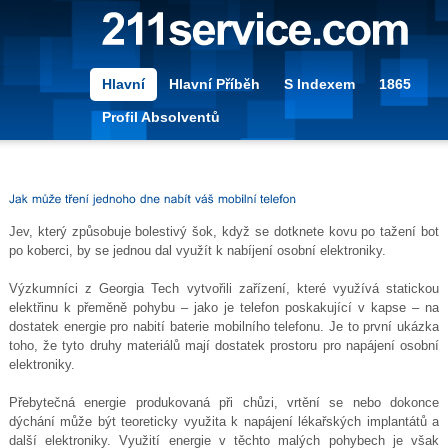
Hlavní
Hlavní Příběh
S Indexem
1865
Profil Absolventů
Jev, který způsobuje bolestivý šok, když se dotknete kovu po tažení bot
po koberci, by se jednou dal využít k nabíjení osobní elektroniky.
Výzkumníci z Georgia Tech vytvořili zařízení, které využívá statickou
elektřinu k přeměně pohybu – jako je telefon poskakující v kapse – na
dostatek energie pro nabití baterie mobilního telefonu. Je to první ukázka
toho, že tyto druhy materiálů mají dostatek prostoru pro napájení osobní
elektroniky.
Přebytečná energie produkovaná při chůzi, vrtění se nebo dokonce
dýchání může být teoreticky využita k napájení lékařských implantátů a
další elektroniky. Využití energie v těchto malých pohybech je však