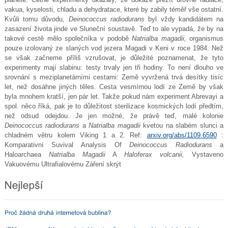
vakua, kyselosti, chladu a dehydratace, které by zabily téměř vše ostatní.
Kvůli tomu důvodu,
Deinococcus radiodurans
byl vždy kandidátem na
zasazení života jinde ve Sluneční soustavě. Teď to ale vypadá, že by na
takové cestě mělo společníka v podobě
Natrialba magadii,
organismus
pouze izolovaný ze slaných vod jezera Magadi v Keni v roce 1984. Než
se však začneme příliš vzrušovat, je důležité poznamenat, že tyto
experimenty mají slabinu: testy trvaly jen tři hodiny. To není dlouho ve
srovnání s meziplanetárními cestami: Země vyvržená trvá desítky tisíc
let, než dosáhne jiných těles. Cesta vesmírnou lodí ze Země by však
byla mnohem kratší, jen pár let. Takže pokud nám experiment Abrevayi a
spol. něco říká, pak je to důležitost sterilizace kosmických lodí předtím,
než odsud odejdou. Je jen možné, že právě teď, malé kolonie
Deinococcus radiodurans
a
Natrialba magadii
kvetou na slabém slunci a
chladném větru kolem Viking 1 a 2. Ref:
arxiv.org/abs/1109.6590
:
Komparativní Suvival Analysis Of
Deinococcus Radiodurans
a
Haloarchaea
Natrialba Magadii
A
Haloferax volcanii,
Vystaveno
Vakuovému Ultrafialovému Záření
skrýt