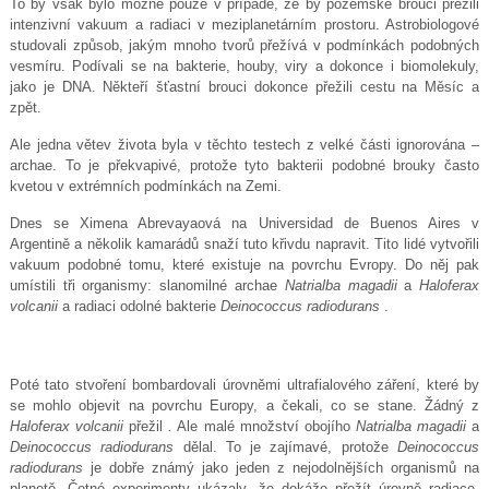
To by však bylo možné pouze v případě, že by pozemské brouci přežili
intenzivní vakuum a radiaci v meziplanetárním prostoru. Astrobiologové
studovali způsob, jakým mnoho tvorů přežívá v podmínkách podobných
vesmíru. Podívali se na bakterie, houby, viry a dokonce i biomolekuly,
jako je DNA. Někteří šťastní brouci dokonce přežili cestu na Měsíc a
zpět.
Ale jedna větev života byla v těchto testech z velké části ignorována –
archae. To je překvapivé, protože tyto bakterii podobné brouky často
kvetou v extrémních podmínkách na Zemi.
Dnes se Ximena Abrevayaová na Universidad de Buenos Aires v
Argentině a několik kamarádů snaží tuto křivdu napravit. Tito lidé vytvořili
vakuum podobné tomu, které existuje na povrchu Evropy. Do něj pak
umístili tři organismy: slanomilné archae
Natrialba magadii
a
Haloferax
volcanii
a radiaci odolné bakterie
Deinococcus radiodurans
.
Poté tato stvoření bombardovali úrovněmi ultrafialového záření, které by
se mohlo objevit na povrchu Europy, a čekali, co se stane. Žádný z
Haloferax volcanii
přežil
.
Ale malé množství obojího
Natrialba magadii
a
Deinococcus radiodurans
dělal. To je zajímavé, protože
Deinococcus
radiodurans
je dobře známý jako jeden z nejodolnějších organismů na
planetě. Četné experimenty ukázaly, že dokáže přežít úrovně radiace,