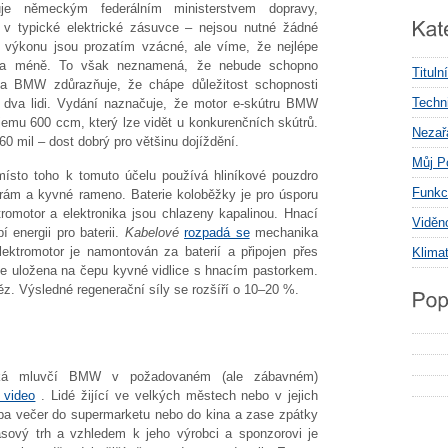
uje německým federálním ministerstvem dopravy,
e v typické elektrické zásuvce – nejsou nutné žádné
 o výkonu jsou prozatím vzácné, ale víme, že nejlépe
nu a méně. To však neznamená, že nebude schopno
Tituln
, a BMW zdůrazňuje, že chápe důležitost schopnosti
Techni
ze dva lidi. Vydání naznačuje, že motor e-skútru BMW
emu 600 ccm, který lze vidět u konkurenčních skútrů.
Nezař
mil – dost dobrý pro většinu dojíždění.
Můj P
ísto toho k tomuto účelu používá hliníkové pouzdro
Funkc
í rám a kyvné rameno. Baterie koloběžky je pro úsporu
omotor a elektronika jsou chlazeny kapalinou. Hnací
Viděn
í energii pro baterii.
Kabelové
rozpadá se
mechanika
lektromotor je namontován za baterií a připojen přes
Klima
se uložena na čepu kyvné vidlice s hnacím pastorkem.
ěz. Výsledné regenerační síly se rozšíří o 10–20 %.
 říká mluvčí BMW v požadovaném (ale zábavném)
 video
. Lidé žijící ve velkých městech nebo v jejich
řeba večer do supermarketu nebo do kina a zase zpátky
sový trh a vzhledem k jeho výrobci a sponzorovi je