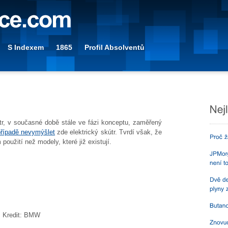
S Indexem
1865
Profil Absolventů
tr, v současné době stále ve fázi konceptu, zaměřený
řípadě nevymýšlet
zde elektrický skútr. Tvrdí však, že
oužití než modely, které již existují.
 Kredit: BMW