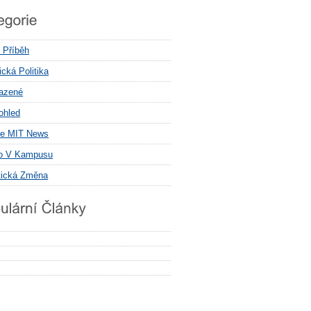
í Příběh
cká Politika
azené
ohled
e MIT News
o V Kampusu
tická Změna