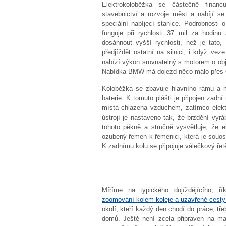
Elektrokoloběžka se částečně financ
stavebnictví a rozvoje měst a nabíjí s
speciální nabíjecí stanice. Podrobnosti
funguje při rychlosti 37 mil za hodi
dosáhnout vyšší rychlosti, než je tato
předjíždět ostatní na silnici, i když ve
nabízí výkon srovnatelný s motorem o obj
Nabídka BMW má dojezd něco málo přes 60 
Koloběžka se zbavuje hlavního rámu a m
baterie. K tomuto plášti je připojen zadn
místa chlazena vzduchem, zatímco elektr
ústrojí je nastaveno tak, že brzdění vyráb
tohoto pěkně a stručně vysvětluje, že e
ozubený řemen k řemenici, která je souo
K zadnímu kolu se připojuje válečkový řet
Míříme na typického dojíždějícího,
zoomování-kolem-koleje-a-uzavřené-cesty
okolí, kteří každý den chodí do práce, t
domů. Ještě není zcela připraven na ma