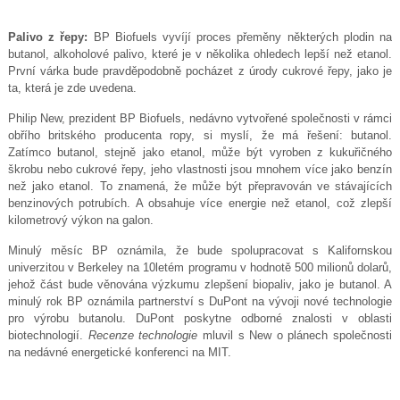
Palivo z řepy:
BP Biofuels vyvíjí proces přeměny některých plodin na
butanol, alkoholové palivo, které je v několika ohledech lepší než etanol.
První várka bude pravděpodobně pocházet z úrody cukrové řepy, jako je
ta, která je zde uvedena.
Philip New, prezident BP Biofuels, nedávno vytvořené společnosti v rámci
obřího britského producenta ropy, si myslí, že má řešení: butanol.
Zatímco butanol, stejně jako etanol, může být vyroben z kukuřičného
škrobu nebo cukrové řepy, jeho vlastnosti jsou mnohem více jako benzín
než jako etanol. To znamená, že může být přepravován ve stávajících
benzinových potrubích. A obsahuje více energie než etanol, což zlepší
kilometrový výkon na galon.
Minulý měsíc BP oznámila, že bude spolupracovat s Kalifornskou
univerzitou v Berkeley na 10letém programu v hodnotě 500 milionů dolarů,
jehož část bude věnována výzkumu zlepšení biopaliv, jako je butanol. A
minulý rok BP oznámila partnerství s DuPont na vývoji nové technologie
pro výrobu butanolu. DuPont poskytne odborné znalosti v oblasti
biotechnologií.
Recenze technologie
mluvil s New o plánech společnosti
na nedávné energetické konferenci na MIT.