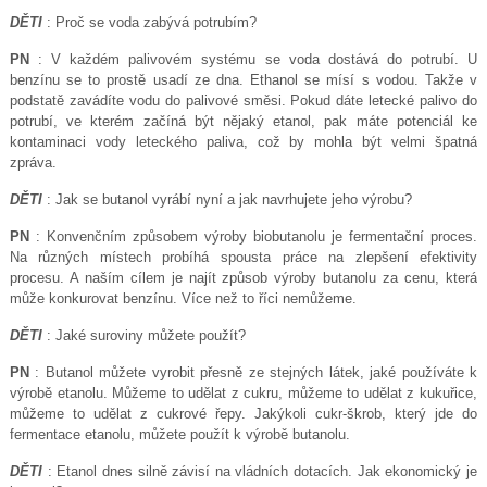
DĚTI
: Proč se voda zabývá potrubím?
PN
: V každém palivovém systému se voda dostává do potrubí. U
benzínu se to prostě usadí ze dna. Ethanol se mísí s vodou. Takže v
podstatě zavádíte vodu do palivové směsi. Pokud dáte letecké palivo do
potrubí, ve kterém začíná být nějaký etanol, pak máte potenciál ke
kontaminaci vody leteckého paliva, což by mohla být velmi špatná
zpráva.
DĚTI
: Jak se butanol vyrábí nyní a jak navrhujete jeho výrobu?
PN
: Konvenčním způsobem výroby biobutanolu je fermentační proces.
Na různých místech probíhá spousta práce na zlepšení efektivity
procesu. A naším cílem je najít způsob výroby butanolu za cenu, která
může konkurovat benzínu. Více než to říci nemůžeme.
DĚTI
: Jaké suroviny můžete použít?
PN
: Butanol můžete vyrobit přesně ze stejných látek, jaké používáte k
výrobě etanolu. Můžeme to udělat z cukru, můžeme to udělat z kukuřice,
můžeme to udělat z cukrové řepy. Jakýkoli cukr-škrob, který jde do
fermentace etanolu, můžete použít k výrobě butanolu.
DĚTI
: Etanol dnes silně závisí na vládních dotacích. Jak ekonomický je