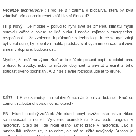
Recenze technologie
: Proč se BP zajímá o biopaliva, která by byla
zdánlivě přímou konkurencí vaší hlavní činnosti?
Filip Nový
: Je možné – pokud to nyní svět se změnou klimatu myslí
opravdu vážně a pokud se lidé budou i nadále zajímat o energetickou
bezpečnost –, že vzhledem k průlomům v technologii, které se nyní zdají
být věrohodné, by biopaliva mohla představovat významnou část palivové
směsi v dopravě. budoucnost.
Myslím, že máš na výběr. Buď se to můžete pokusit popřít a odolat tomu
a držet to zpátky, nebo to můžete obejmout a přivítat a učinit z toho
součást svého podnikání. A BP se zjevně rozhodla udělat to druhé.
DĚTI
: BP se zaměřuje na relativně neznámé palivo: butanol. Proč se
zaměřit na butanol spíše než na etanol?
PN
: Etanol je dobrý začátek. Ale etanol nebyl navržen jako palivo. Nikdo
se neposadil a neřekl: Vytvořme biomolekulu, která bude fungovat v
motorech. Stalo se, lidé říkali etanol
umět
práce v motorech. Jak si
mnoho lidí uvědomuje, je to dobré, ale má to určité nevýhody. Butanol je