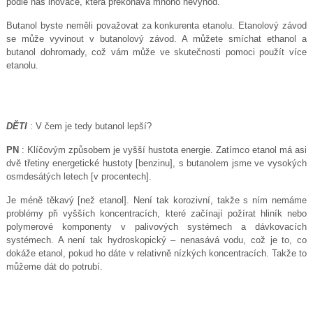
podle nás inovace, která překonává mnoho nevýhod.
Butanol byste neměli považovat za konkurenta etanolu. Etanolový závod
se může vyvinout v butanolový závod. A můžete smíchat ethanol a
butanol dohromady, což vám může ve skutečnosti pomoci použít více
etanolu.
DĚTI
: V čem je tedy butanol lepší?
PN
: Klíčovým způsobem je vyšší hustota energie. Zatímco etanol má asi
dvě třetiny energetické hustoty [benzinu], s butanolem jsme ve vysokých
osmdesátých letech [v procentech].
Je méně těkavý [než etanol]. Není tak korozivní, takže s ním nemáme
problémy při vyšších koncentracích, které začínají požírat hliník nebo
polymerové komponenty v palivových systémech a dávkovacích
systémech. A není tak hydroskopický – nenasává vodu, což je to, co
dokáže etanol, pokud ho dáte v relativně nízkých koncentracích. Takže to
můžeme dát do potrubí.