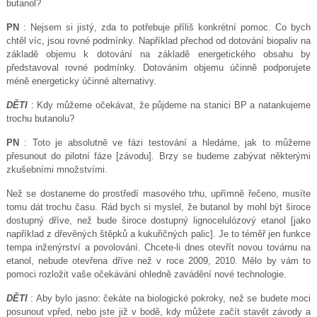
butanol?
PN
: Nejsem si jistý, zda to potřebuje příliš konkrétní pomoc. Co bych
chtěl víc, jsou rovné podmínky. Například přechod od dotování biopaliv na
základě objemu k dotování na základě energetického obsahu by
představoval rovné podmínky. Dotováním objemu účinně podporujete
méně energeticky účinné alternativy.
DĚTI
: Kdy můžeme očekávat, že půjdeme na stanici BP a natankujeme
trochu butanolu?
PN
: Toto je absolutně ve fázi testování a hledáme, jak to můžeme
přesunout do pilotní fáze [závodu]. Brzy se budeme zabývat některými
zkušebními množstvími.
Než se dostaneme do prostředí masového trhu, upřímně řečeno, musíte
tomu dát trochu času. Rád bych si myslel, že butanol by mohl být široce
dostupný dříve, než bude široce dostupný lignocelulózový etanol [jako
například z dřevěných štěpků a kukuřičných palic]. Je to téměř jen funkce
tempa inženýrství a povolování. Chcete-li dnes otevřít novou továrnu na
etanol, nebude otevřena dříve než v roce 2009, 2010. Mělo by vám to
pomoci rozložit vaše očekávání ohledně zavádění nové technologie.
DĚTI
: Aby bylo jasno: čekáte na biologické pokroky, než se budete moci
posunout vpřed, nebo jste již v bodě, kdy můžete začít stavět závody a