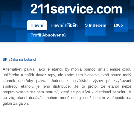
Hlavní
Hlavní Příběh
S Indexem
1865
Profil Absolventů
Alternativní paliva, jako je etanol, by mohla pomoci snížit emise oxidu
uhličitého a snížit dovoz ropy, ale zatím tato biopaliva tvoří pouze malý
zlomek spotřeby paliva. Jednou z největších výzev při zvyšování
spotřeby etanolu je jeho distribuce. Je to proto, že etanol nelze
přepravovat ve stejném potrubí, které se používá k distribuci benzínu. A
co víc, etanol dodává mnohem méně energie než benzín v přepočtu na
galon za galon.