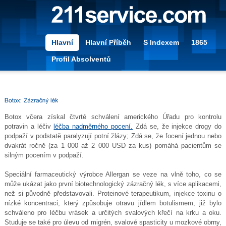
Hlavní
Hlavní Příběh
S Indexem
1865
Profil Absolventů
Botox včera získal čtvrté schválení amerického Úřadu pro kontrolu
potravin a léčiv
léčba nadměrného pocení.
Zdá se, že injekce drogy do
podpaží v podstatě paralyzují potní žlázy; Zdá se, že focení jednou nebo
dvakrát ročně (za 1 000 až 2 000 USD za kus) pomáhá pacientům se
silným pocením v podpaží.
Speciální farmaceutický výrobce Allergan se veze na vlně toho, co se
může ukázat jako první biotechnologický zázračný lék, s více aplikacemi,
než si původně představovali. Proteinové terapeutikum, injekce toxinu o
nízké koncentraci, který způsobuje otravu jídlem botulismem, již bylo
schváleno pro léčbu vrásek a určitých svalových křečí na krku a oku.
Studuje se také pro úlevu od migrén, svalové spasticity u mozkové obrny,