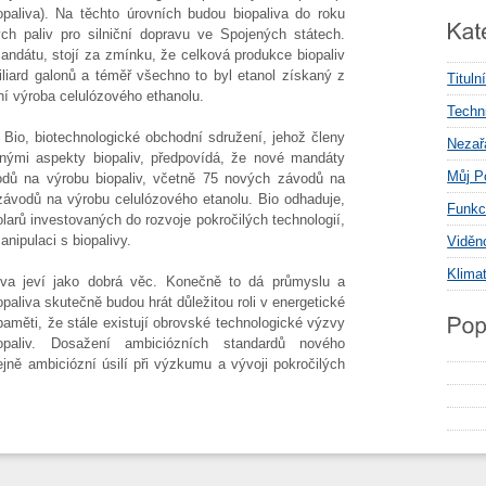
opaliva). Na těchto úrovních budou biopaliva do roku
ch paliv pro silniční dopravu ve Spojených státech.
ndátu, stojí za zmínku, že celková produkce biopaliv
iliard galonů a téměř všechno to byl etanol získaný z
Tituln
í výroba celulózového ethanolu.
Techni
Bio, biotechnologické obchodní sdružení, jehož členy
Nezař
znými aspekty biopaliv, předpovídá, že nové mandáty
Můj P
ů na výrobu biopaliv, včetně 75 nových závodů na
závodů na výrobu celulózového etanolu. Bio odhaduje,
Funkc
arů investovaných do rozvoje pokročilých technologií,
anipulaci s biopalivy.
Viděn
Klima
liva jeví jako dobrá věc. Konečně to dá průmyslu a
liva skutečně budou hrát důležitou roli v energetické
paměti, že stále existují obrovské technologické výzvy
opaliv. Dosažení ambiciózních standardů nového
ně ambiciózní úsilí při výzkumu a vývoji pokročilých