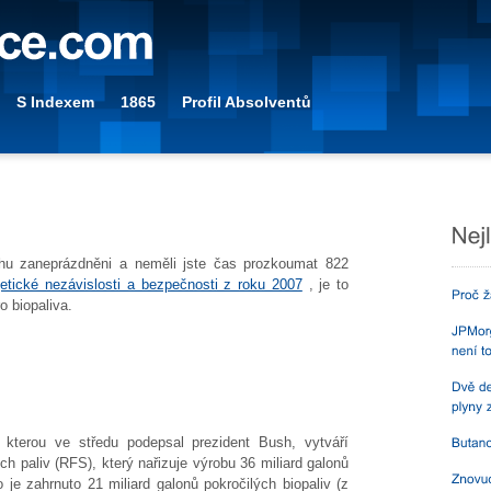
S Indexem
1865
Profil Absolventů
ochu zaneprázdněni a neměli jste čas prozkoumat 822
etické nezávislosti a bezpečnosti z roku 2007
, je to
o biopaliva.
 kterou ve středu podepsal prezident Bush, vytváří
h paliv (RFS), který nařizuje výrobu 36 miliard galonů
 je zahrnuto 21 miliard galonů pokročilých biopaliv (z