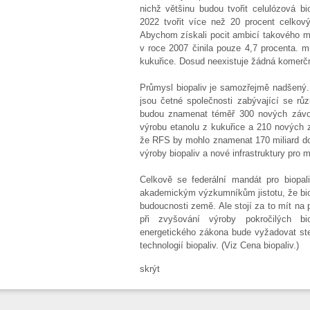
nichž většinu budou tvořit celulózová bi
2022 tvořit více než 20 procent celkový
Abychom získali pocit ambicí takového ma
v roce 2007 činila pouze 4,7 procenta. m
kukuřice. Dosud neexistuje žádná komerčn
Průmysl biopaliv je samozřejmě nadšený. 
jsou četné společnosti zabývající se rů
budou znamenat téměř 300 nových závod
výrobu etanolu z kukuřice a 210 nových 
že RFS by mohlo znamenat 170 miliard dol
výroby biopaliv a nové infrastruktury pro m
Celkově se federální mandát pro biopa
akademickým výzkumníkům jistotu, že biopa
budoucnosti země. Ale stojí za to mít na 
při zvyšování výroby pokročilých bi
energetického zákona bude vyžadovat stej
technologií biopaliv. (Viz Cena biopaliv.)
skrýt