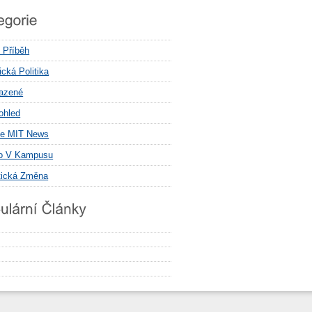
í Příběh
cká Politika
azené
ohled
e MIT News
o V Kampusu
tická Změna