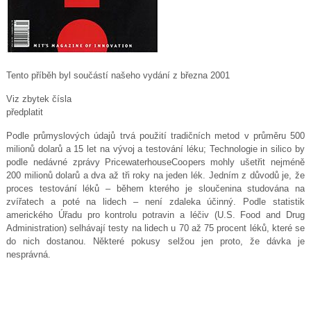
Tento příběh byl součástí našeho vydání z března 2001
Viz zbytek čísla
předplatit
Podle průmyslových údajů trvá použití tradičních metod v průměru 500
milionů dolarů a 15 let na vývoj a testování léku; Technologie in silico by
podle nedávné zprávy PricewaterhouseCoopers mohly ušetřit nejméně
200 milionů dolarů a dva až tři roky na jeden lék. Jedním z důvodů je, že
proces testování léků – během kterého je sloučenina studována na
zvířatech a poté na lidech – není zdaleka účinný. Podle statistik
amerického Úřadu pro kontrolu potravin a léčiv (U.S. Food and Drug
Administration) selhávají testy na lidech u 70 až 75 procent léků, které se
do nich dostanou. Některé pokusy selžou jen proto, že dávka je
nesprávná.