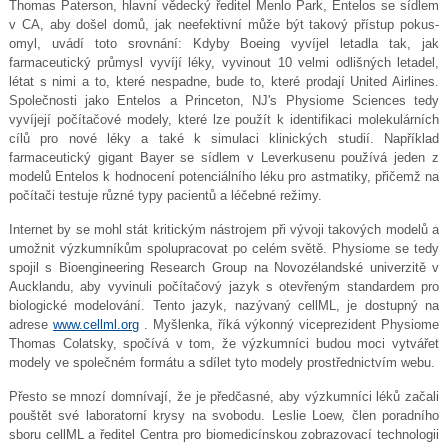
Thomas Paterson, hlavní vědecký ředitel Menlo Park, Entelos se sídlem
v CA, aby došel domů, jak neefektivní může být takový přístup pokus-
omyl, uvádí toto srovnání: Kdyby Boeing vyvíjel letadla tak, jak
farmaceutický průmysl vyvíjí léky, vyvinout 10 velmi odlišných letadel,
létat s nimi a to, které nespadne, bude to, které prodají United Airlines.
Společnosti jako Entelos a Princeton, NJ's Physiome Sciences tedy
vyvíjejí počítačové modely, které lze použít k identifikaci molekulárních
cílů pro nové léky a také k simulaci klinických studií. Například
farmaceutický gigant Bayer se sídlem v Leverkusenu používá jeden z
modelů Entelos k hodnocení potenciálního léku pro astmatiky, přičemž na
počítači testuje různé typy pacientů a léčebné režimy.
Internet by se mohl stát kritickým nástrojem při vývoji takových modelů a
umožnit výzkumníkům spolupracovat po celém světě. Physiome se tedy
spojil s Bioengineering Research Group na Novozélandské univerzitě v
Aucklandu, aby vyvinuli počítačový jazyk s otevřeným standardem pro
biologické modelování. Tento jazyk, nazývaný cellML, je dostupný na
adrese
www.cellml.org
. Myšlenka, říká výkonný viceprezident Physiome
Thomas Colatsky, spočívá v tom, že výzkumníci budou moci vytvářet
modely ve společném formátu a sdílet tyto modely prostřednictvím webu.
Přesto se mnozí domnívají, že je předčasné, aby výzkumníci léků začali
pouštět své laboratorní krysy na svobodu. Leslie Loew, člen poradního
sboru cellML a ředitel Centra pro biomedicínskou zobrazovací technologii