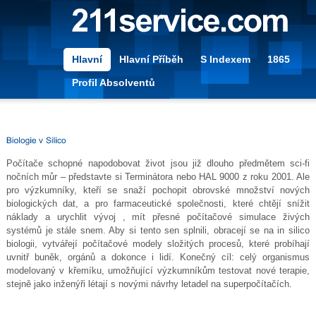
Hlavní
Hlavní Příběh
S Indexem
1865
Profil Absolventů
Počítače schopné napodobovat život jsou již dlouho předmětem sci-fi
nočních můr – představte si Terminátora nebo HAL 9000 z roku 2001. Ale
pro výzkumníky, kteří se snaží pochopit obrovské množství nových
biologických dat, a pro farmaceutické společnosti, které chtějí snížit
náklady a urychlit vývoj , mít přesné počítačové simulace živých
systémů je stále snem. Aby si tento sen splnili, obracejí se na in silico
biologii, vytvářejí počítačové modely složitých procesů, které probíhají
uvnitř buněk, orgánů a dokonce i lidí. Konečný cíl: celý organismus
modelovaný v křemíku, umožňující výzkumníkům testovat nové terapie,
stejně jako inženýři létají s novými návrhy letadel na superpočítačích.