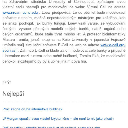
na Zdravotním středisku University of Connecticut, zpřístupnil svou
vlastní sadu nástrojů pro modelování na webu: Virtual Cell na adrese
www.nrcam.uchc.edu
. Loew předpovídá, že do pěti let bude modelovací
software rutinním, možná nepostradatelným nástrojem pro každého, kdo
se snaží pochopit, jak buňky fungují. Loew však varuje, že vybudování
úplných, vysoce přesných modelů celých buněk, natož orgánů nebo
celých organismů, bude stále trvat mnoho let. A profesor bioinformatiky
Masaru Tomita, jehož skupina na Keio University v japonské Fujisawě
umístila svůj simulační software E-Cell na web na adrese
www.e-cell.org-
souhlasí
. Zatímco E-Cell si klade za cíl modelovat celé buňky a případně
i interakce mezi tuctem nebo méně buňkami, Tomita říká, že modelování
čehokoli složitějšího by byla úplně jiná míčová hra.
skrýt