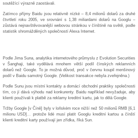
soutěžící výrazně zaostávali.
Zatímco příjmy Baidu jsou relativně nízké – 8,4 milionů dolarů za druhé
čtvrtletí roku 2005, ve srovnání s 1,38 miliardami dolarů na Googlu –
zůstává nejnavštěvovanější webovou stránkou v čínštině na světě, podle
statistik shromážděných společností Alexa Internet.
Podle Jima Suna, analytika internetového průmyslu z Evolution Securities
v Šanghaji, také vydělává mnohem větší podíl čínských reklamních
dolarů než Google. To je možná důvod, proč v červnu koupil menšinový
podíl v Baidu samotný Google. (Velikost transakce nebyla zveřejněna.)
Podle Sunu jsou místní kontakty a domácí obchodní praktiky společnosti
tím, co jí dává výhodu nad konkurenty. Baidu například nevyžaduje, aby
klienti používali k platbě za reklamy kreditní kartu, jak to dělá Google.
Tržby Google [v Číně] byly v loňském roce nižší než 50 milionů RMB [6,1
milionu USD]… protože lidé musí platit Googlu kreditní kartou a čínští
klienti kreditní karty používají jen zřídka, říká Sun.