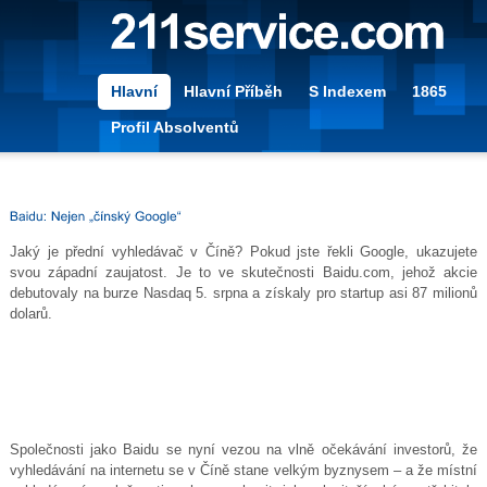
Hlavní
Hlavní Příběh
S Indexem
1865
Profil Absolventů
Jaký je přední vyhledávač v Číně? Pokud jste řekli Google, ukazujete
svou západní zaujatost. Je to ve skutečnosti
Baidu.com
, jehož akcie
debutovaly na burze Nasdaq 5. srpna a získaly pro startup asi 87 milionů
dolarů.
Společnosti jako Baidu se nyní vezou na vlně očekávání investorů, že
vyhledávání na internetu se v Číně stane velkým byznysem – a že místní