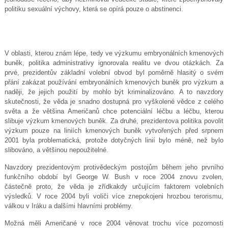
politiku sexuální výchovy, která se opírá pouze o abstinenci.
V oblasti, kterou znám lépe, tedy ve výzkumu embryonálních kmenových
buněk, politika administrativy ignorovala realitu ve dvou otázkách. Za
prvé, prezidentův základní volební obvod byl poměrně hlasitý o svém
přání zakázat používání embryonálních kmenových buněk pro výzkum a
naději, že jejich použití by mohlo být kriminalizováno. A to navzdory
skutečnosti, že věda je snadno dostupná pro vyškolené vědce z celého
světa a že většina Američanů chce potenciální léčbu a léčbu, kterou
slibuje výzkum kmenových buněk. Za druhé, prezidentova politika povolit
výzkum pouze na liniích kmenových buněk vytvořených před srpnem
2001 byla problematická, protože dotyčných linií bylo méně, než bylo
slibováno, a většinou nepoužitelné.
Navzdory prezidentovým protivědeckým postojům během jeho prvního
funkčního období byl George W. Bush v roce 2004 znovu zvolen,
částečně proto, že věda je zřídkakdy určujícím faktorem volebních
výsledků. V roce 2004 byli voliči více znepokojeni hrozbou terorismu,
válkou v Iráku a dalšími hlavními problémy.
Možná měli Američané v roce 2004 věnovat trochu více pozornosti