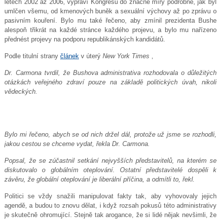
letech 2002 až 2006, vypráví Kongresu do značné míry podrobně, jak byl
umlčen všemu, od kmenových buněk a sexuální výchovy až po zprávu o
pasivním kouření. Bylo mu také řečeno, aby zmínil prezidenta Bushe
alespoň třikrát na každé stránce každého projevu, a bylo mu nařízeno
přednést projevy na podporu republikánských kandidátů.
Podle titulní strany
článek
v úterý
New York Times
,
Dr. Carmona tvrdil, že Bushova administrativa rozhodovala o důležitých
otázkách veřejného zdraví pouze na základě politických úvah, nikoli
vědeckých.
Bylo mi řečeno, abych se od nich držel dál, protože už jsme se rozhodli,
jakou cestou se chceme vydat, řekla Dr. Carmona.
Popsal, že se zúčastnil setkání nejvyšších představitelů, na kterém se
diskutovalo o globálním oteplování. Ostatní představitelé dospěli k
závěru, že globální oteplování je liberální příčina, a odmítli to, řekl.
Politici se vždy snažili manipulovat fakty tak, aby vyhovovaly jejich
agendě, a budou to znovu dělat, i když rozsah pokusů této administrativy
je skutečně ohromující. Stejně tak arogance, že si lidé nějak nevšimli, že