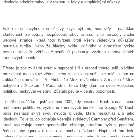
ideologie administrativy je v rozporu s fakty a empirickými důkazy.
Fakta mají nevyhnutelně ošklivý zvyk být, no,
nemovitý
– například
skutečnost, že potraty nezpůsobují rakovinu prsu, a to navzdory vládní
webové stránce, která toto tvrzení proti všem vědeckým důkazům
neustále tvrdila. Nebo že hladiny oxidu uhličitého v atmosféře rychle
rostou. Nebo že většina Američanů podporuje výzkum embryonálních
kmenových buněk.
Přesto je zde zvláštní zvrat v naprosté šíři a drzosti tohoto úsilí. Většina
prezidentů manipuluje vědou, nebo se o to pokouší, ale mlčí o tom na
základě pozorování T. S. Eliota, že Mezi myšlenkou / A realitou / Mezi
pohybem / A aktem / Padá stín. Tento Bílý dům se svou vědeckou
politikou neskrýval ve stínu. Zůstalo pevně v centru pozornosti.
Téměř od začátku – jistě v srpnu 2001, kdy prezident Bush oznámil svou
restriktivní politiku ve výzkumu kmenových buněk – se George W. Bush
příliš nesnažil skrýt svou neúctu k vědě, která nesouhlasila s jeho
ideologií. To je to, co odhaluje včerejší svědectví Carmony před Senátem,
které vykresluje obraz generálního chirurga, kterému bylo v podstatě
řečeno, aby ignoroval realitu v mnoha otázkách. Například mu bylo
jednoduše řečeno, aby nezmiňoval vědecké studie, které zpochybňovaly