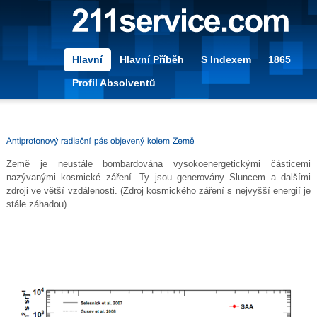
Hlavní
Hlavní Příběh
S Indexem
1865
Profil Absolventů
Země je neustále bombardována vysokoenergetickými částicemi
nazývanými kosmické záření. Ty jsou generovány Sluncem a dalšími
zdroji ve větší vzdálenosti. (Zdroj kosmického záření s nejvyšší energií je
stále záhadou).