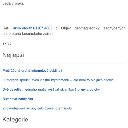
věda v práci.
Ref:
arxiv.org/abs/1107.4882
: Objev geomagneticky zachycených
antiprotonů kosmického záření
skrýt