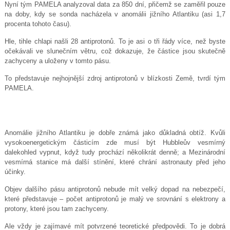
Nyní tým PAMELA analyzoval data za 850 dní, přičemž se zaměřil pouze
na doby, kdy se sonda nacházela v anomálii jižního Atlantiku (asi 1,7
procenta tohoto času).
Hle, tihle chlapi našli 28 antiprotonů. To je asi o tři řády více, než byste
očekávali ve slunečním větru, což dokazuje, že částice jsou skutečně
zachyceny a uloženy v tomto pásu.
To představuje nejhojnější zdroj antiprotonů v blízkosti Země, tvrdí tým
PAMELA.
Anomálie jižního Atlantiku je dobře známá jako důkladná obtíž. Kvůli
vysokoenergetickým částicím zde musí být Hubbleův vesmírný
dalekohled vypnut, když tudy prochází několikrát denně; a Mezinárodní
vesmírná stanice má další stínění, které chrání astronauty před jeho
účinky.
Objev dalšího pásu antiprotonů nebude mít velký dopad na nebezpečí,
které představuje – počet antiprotonů je malý ve srovnání s elektrony a
protony, které jsou tam zachyceny.
Ale vždy je zajímavé mít potvrzené teoretické předpovědi. To je dobrá