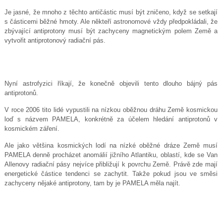
Je jasné, že mnoho z těchto antičástic musí být zničeno, když se setkají
s částicemi běžné hmoty. Ale někteří astronomové vždy předpokládali, že
zbývající antiprotony musí být zachyceny magnetickým polem Země a
vytvořit antiprotonový radiační pás.
Nyní astrofyzici říkají, že konečně objevili tento dlouho bájný pás
antiprotonů.
V roce 2006 tito lidé vypustili na nízkou oběžnou dráhu Země kosmickou
loď s názvem PAMELA, konkrétně za účelem hledání antiprotonů v
kosmickém záření.
Ale jako většina kosmických lodí na nízké oběžné dráze Země musí
PAMELA denně procházet anomálií jižního Atlantiku, oblastí, kde se Van
Allenovy radiační pásy nejvíce přibližují k povrchu Země. Právě zde mají
energetické částice tendenci se zachytit. Takže pokud jsou ve směsi
zachyceny nějaké antiprotony, tam by je PAMELA měla najít.