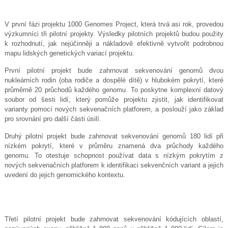
V první fázi projektu 1000 Genomes Project, která trvá asi rok, provedou
výzkumníci tři pilotní projekty. Výsledky pilotních projektů budou použity
k rozhodnutí, jak nejúčinněji a nákladově efektivně vytvořit podrobnou
mapu lidských genetických variací projektu.
První pilotní projekt bude zahrnovat sekvenování genomů dvou
nukleárních rodin (oba rodiče a dospělé dítě) v hlubokém pokrytí, které
průměrně 20 průchodů každého genomu. To poskytne komplexní datový
soubor od šesti lidí, který pomůže projektu zjistit, jak identifikovat
varianty pomocí nových sekvenačních platforem, a poslouží jako základ
pro srovnání pro další části úsilí.
Druhý pilotní projekt bude zahrnovat sekvenování genomů 180 lidí při
nízkém pokrytí, které v průměru znamená dva průchody každého
genomu. To otestuje schopnost používat data s nízkým pokrytím z
nových sekvenačních platforem k identifikaci sekvenčních variant a jejich
uvedení do jejich genomického kontextu.
Třetí pilotní projekt bude zahrnovat sekvenování kódujících oblastí,