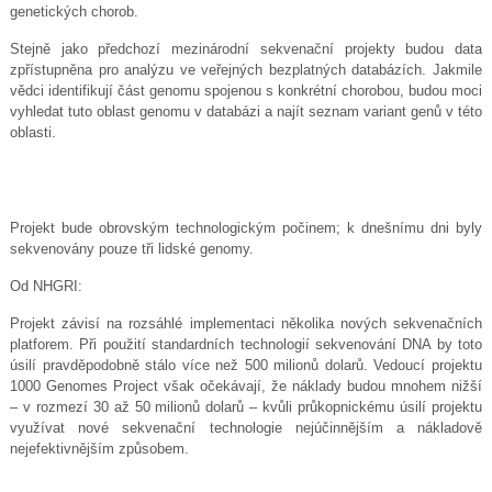
genetických chorob.
Stejně jako předchozí mezinárodní sekvenační projekty budou data
zpřístupněna pro analýzu ve veřejných bezplatných databázích. Jakmile
vědci identifikují část genomu spojenou s konkrétní chorobou, budou moci
vyhledat tuto oblast genomu v databázi a najít seznam variant genů v této
oblasti.
Projekt bude obrovským technologickým počinem; k dnešnímu dni byly
sekvenovány pouze tři lidské genomy.
Od NHGRI:
Projekt závisí na rozsáhlé implementaci několika nových sekvenačních
platforem. Při použití standardních technologií sekvenování DNA by toto
úsilí pravděpodobně stálo více než 500 milionů dolarů. Vedoucí projektu
1000 Genomes Project však očekávají, že náklady budou mnohem nižší
– v rozmezí 30 až 50 milionů dolarů – kvůli průkopnickému úsilí projektu
využívat nové sekvenační technologie nejúčinnějším a nákladově
nejefektivnějším způsobem.