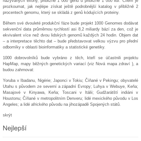
nazývaných exony, přibližně 1 000 genů u přibližně 1 000 lidí. Cílem je
prozkoumat, jak nejlépe získat ještě podrobnější katalog v přibližně 2
procentech genomu, který se skládá z genů kódujících proteiny.
Během své dvouleté produkční fáze bude projekt 1000 Genomes dodávat
sekvenční data průměrnou rychlostí asi 8,2 miliardy bází za den, což je
ekvivalent více než dvou lidských genomů každých 24 hodin. Objem dat
– a interpretace těchto dat – bude představovat velkou výzvu pro přední
odborníky v oblasti bioinformatiky a statistické genetiky.
1000 dobrovolníků bude vybráno z těch, kteří se účastnili projektu
HapMap, mapy běžných genetických variací (viz Nová mapa zdraví ), a
budou zahrnovat:
Yoruba v Ibadanu, Nigérie; Japonci v Tokiu; Číňané v Pekingu; obyvatelé
Utahu s původem ze severní a západní Evropy; Luhya v Webuye, Keňa;
Masajové v Kinyawa, Keňa; Toscani v Itálii; Gudžarátští indiáni v
Houstonu; Číňané v metropolitním Denveru; lidé mexického původu v Los
Angeles; a lidé afrického původu na jihozápadě Spojených států.
skrýt