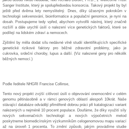
Sanger Institute, který je spolupředsedou konsorcia. Takový projekt by byl
ještě před dvěma lety nemyslitelný. Dnes, díky úžasným pokrokům v
technologii sekvenování, bioinformatice a populační genomice, je nyní na
dosah. Postupujeme tedy vpřed, abychom vytvořili nástroj, který značně
rozšíří a dále urychlí úsilí o nalezení více genetických faktorů, které se
podílejí na lidském zdraví a nemocech.
Zjištění by měla dodat sílu nedávné vlně studií identifikujících specifické
genetické rizikové faktory pro běžné zdravotní problémy, jako je
cukrovka, srdeční choroby, lupus a další. (Viz nalezené geny pro několik
běžných nemocí.)
Podle ředitele NHGRI Francise Collinse,
Tento nový projekt zvýší citlivost úsilí o objevování onemocnění v celém
genomu pětinásobně a v rámci genových oblastí alespoň 10krát. Naše
stávající databáze odvádějí přiměřeně dobrou práci při katalogizaci variant
nalezených u nejméně 10 procent populace. Doufáme, že díky využití síly
nových sekvenačních technologií a nových výpočetních metod
poskytneme biomedicínským výzkumníkům celogenomovou mapu variací
až na úroveň 1 procenta. To změní způsob, jakým provádíme studie