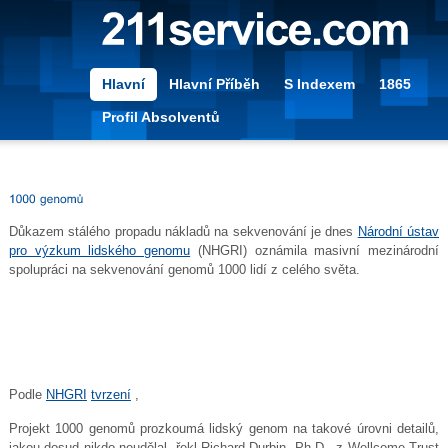
Hlavní
Hlavní Příběh
S Indexem
1865
Profil Absolventů
Důkazem stálého propadu nákladů na sekvenování je dnes
Národní ústav
pro výzkum lidského genomu
(NHGRI) oznámila masivní mezinárodní
spolupráci na sekvenování genomů 1000 lidí z celého světa.
Podle
NHGRI
tvrzení
,
Projekt 1000 genomů prozkoumá lidský genom na takové úrovni detailů,
jakou dosud nikdo neudělal, řekl Richard Durbin, Ph.D., z Wellcome Trust